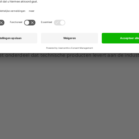
derland vanwege zorgen over eventueel banenverlies en sl
Advertentie
en aan een alternatief plan voor een mogelijke fusie met T
viteiten grotendeels afstoot en zich gaat focussen op zijn
iële activiteiten die afgestoten kunnen worden, behelzen 
het onderdeel dat technische producten levert aan de indust