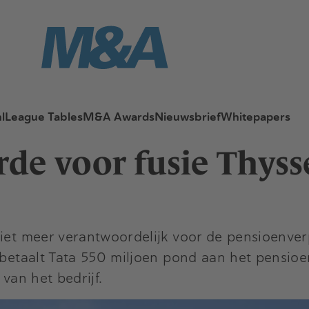
l
League Tables
M&A Awards
Nieuwsbrief
Whitepapers
rde voor fusie Thys
niet meer verantwoordelijk voor de pensioenve
 betaalt Tata 550 miljoen pond aan het pensioe
van het bedrijf.