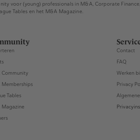
y voor (young) professionals in M&A, Corporate Finance, 
eague Tables en het M&A Magazine.
mmunity
Servic
rteren
Contact
ts
FAQ
 Community
Werken bi
 Memberships
Privacy Po
ue Tables
Algemene
 Magazine
Privacyins
ners