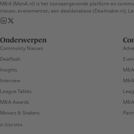
M&A (MenA.nl) is het toonaangevende platform en communit
nieuws, evenementen, een dealdatabase (Dealmaker.nl), L
Onderwerpen
Co
Community Nieuws
Adve
Dealflash
Even
Insights
M&A
Interview
M&A
League Tables
Leag
M&A Awards
M&A
Movers & Shakers
Part
© 2026 M&A