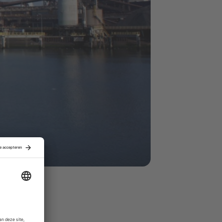
n Europese
itse
nemers van