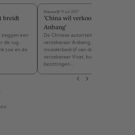
Nieuws
31 juli 2017
t breidt
'China wil verkoop bezittingen
Anbang'
en zeggen een
De Chinese autoriteiten willen dat
er de rug.
verzekeraar Anbang, het
nk toe en de
moederbedrijf van de Nederlandse
verzekeraar Vivat, buitenlandse
bezittingen…
s
box