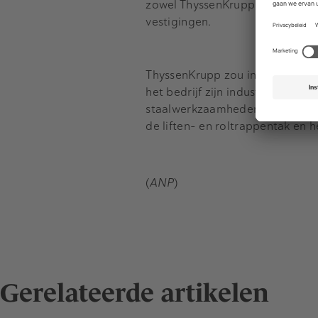
zowel ThyssenKrupp als Tata Ne
vestigingen.
ThyssenKrupp zou inmiddels werk
het bedrijf zijn industriële acti
staalwerkzaamheden. De industr
de liften- en roltrappentak en 
(
ANP
)
Gerelateerde artikelen