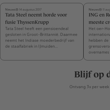
Nieuws
Nieuws
14 augustus 2017
11 au
Tata Steel neemt horde voor
ING en R
fusie ThyssenKrupp
meeste cr
Tata Steel heeft een pensioendeal
Het oer-Ho
gesloten in Groot-Brittannië. Daarmee
internation
neemt het Indiase moederbedrijf van
hebben de
de staalfabriek in IJmuiden…
grensoversc
overnames
Blijf op
Ontvang 3x per week d