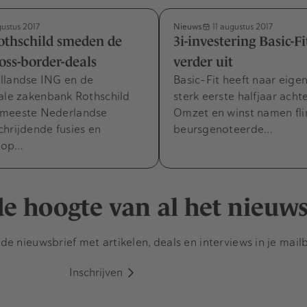
Nieuws
gustus 2017
11 augustus 2017
othschild smeden de
3i-investering Basic-Fi
oss-border-deals
verder uit
llandse ING en de
Basic-Fit heeft naar eig
ale zakenbank Rothschild
sterk eerste halfjaar acht
 meeste Nederlandse
Omzet en winst namen fli
hrijdende fusies en
beursgenoteerde…
 op…
 de hoogte van al het nieuw
e nieuwsbrief met artikelen, deals en interviews in je mail
Inschrijven