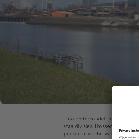
Tata onderhandelt al meer dan
staaldivisies. ThyssenKrupp gaf 
pensioenkwestie was opgelost. O