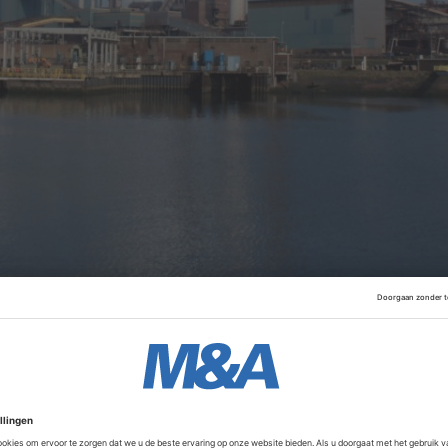
 een jaar met ThyssenKrupp over een samenvoeging van hu
echter aan dat een deal niet mogelijk kan zijn voordat de Br
verigens is er veel weerstand tegen een fusie bij de werk