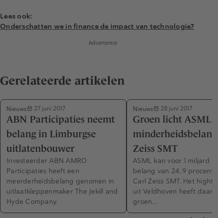
Lees ook:
Onderschatten we in finance de impact van technologie?
Advertentie
Gerelateerde artikelen
Nieuws
Nieuws
27 juni 2017
28 juni 2017
ABN Participaties neemt
Groen licht ASML 
belang in Limburgse
minderheidsbelang
uitlatenbouwer
Zeiss SMT
Investeerder ABN AMRO
ASML kan voor 1 miljard e
Participaties heeft een
belang van 24,9 procent 
meerderheidsbelang genomen in
Carl Zeiss SMT. Het highte
uitlaatkleppenmaker The Jekill and
uit Veldhoven heeft daarv
Hyde Company.
groen…