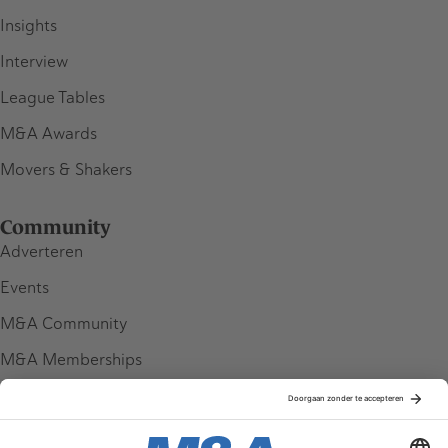
Insights
Interview
League Tables
M&A Awards
Movers & Shakers
Community
Adverteren
Events
M&A Community
M&A Memberships
League Tables
M&A Magazine