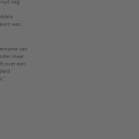
loyd zag
iddels
 euro was.
vername van
onder meer
ft over een
jfeld
t.”