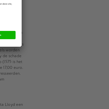
cent moest
door een
t Corbion en
sen zijn
r echter fors
dels worden
ay de schade
 (1575 is het
e 17,00 euro.
resseerden.
dam
ta Lloyd een