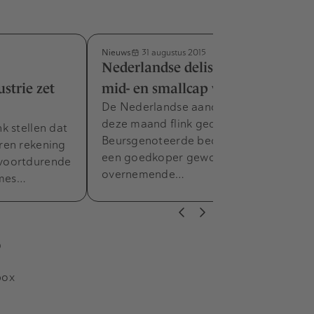
Nieuws
31 augustus 2015
Nederlandse delistings vooral in
strie zet
mid- en smallcap verwacht
De Nederlandse aandelenmarkt is
deze maand flink gedaald.
k stellen dat
Beursgenoteerde bedrijven zijn dus
ren rekening
een goedkoper geworden voor
voortdurende
overnemende…
ames…
s
box