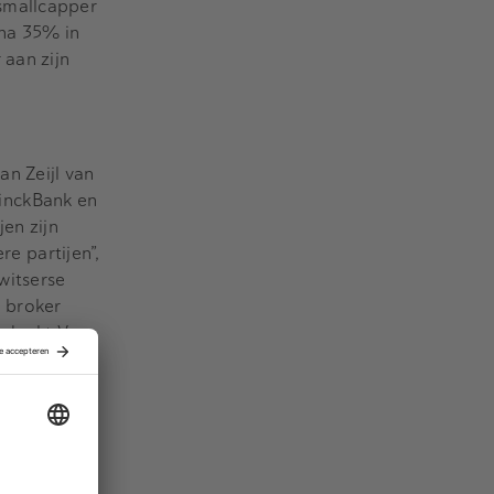
smallcapper
jna 35% in
 aan zijn
n Zeijl van
inckBank en
en zijn
re partijen”,
witserse
e broker
, denkt Van
en een deel
0 procent