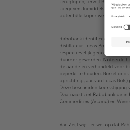
teruglopen, terwijl Brunel en B
toegeven. Inmiddels lijken de f
potentiële koper weer iets diep
Rabobank identificeerde in een
distillateur Lucas Bols als kan
respectievelijk genoteerd aan d
duurder geworden. Noteerde het
de aandelen verhandeld voor bi
beperkt te houden. Borrelfonds 
oprichtingsjaar van Lucas Bols)
Deze bescheiden koersstijging 
Daarnaast ziet Rabobank de in
Commodities (Acomo) en Wessa
Van Zeijl wijst er wel op dat 