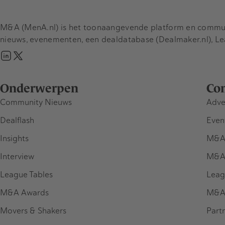
M&A (MenA.nl) is het toonaangevende platform en communit
nieuws, evenementen, een dealdatabase (Dealmaker.nl), L
Onderwerpen
Co
Community Nieuws
Adve
Dealflash
Even
Insights
M&A
Interview
M&A
League Tables
Leag
M&A Awards
M&A
Movers & Shakers
Part