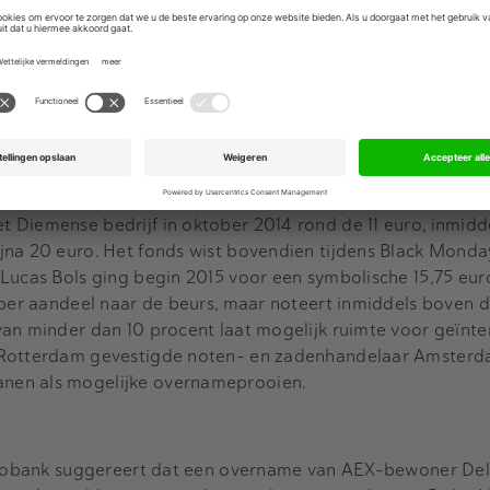
inckBank in de eerste drie weken van augustus bijna 20 pro
ondsen zich enigszins te herstellen van Black Monday, waar
er in de buidel moet tasten.
 vorige week gepubliceerd sectorrapport melkzuurspecialis
didaten voor een overname door een grotere speler. De fond
e AMX en AScX. Het aandeel Corbion is in het afgelopen jaa
 Diemense bedrijf in oktober 2014 rond de 11 euro, inmid
jna 20 euro. Het fonds wist bovendien tijdens Black Mond
Lucas Bols ging begin 2015 voor een symbolische 15,75 euro
 per aandeel naar de beurs, maar noteert inmiddels boven d
van minder dan 10 procent laat mogelijk ruimte voor geïnte
 Rotterdam gevestigde noten- en zadenhandelaar Amster
nen als mogelijke overnameprooien.
Rabobank suggereert dat een overname van AEX-bewoner Del