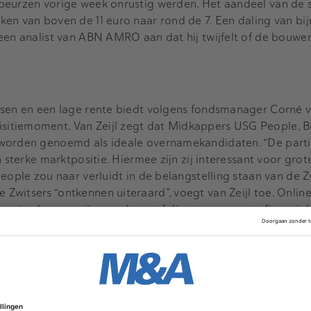
beurzen vorige week onrustig werden. Het aandeel van de 
en van boven de 11 euro naar rond de 7. Een daling van bi
een analist van ABN AMRO aan dat hij twijfelt of de bouwer
rsen en een lage rente biedt volgens fondsmanager Corné va
itiemoment. Van Zeijl zegt dat Midkappers USG People, B
worden genoemd als ideale overnamekandidaten. “De partij
 sterke marktpositie. Hiermee zijn zij interessant voor grote
eople zou naar verluidt in de belangstelling staan van de Z
witsers “ontkennen uiteraard”, voegt van Zeijl toe. Onlin
eging kunnen zijn aan de portfolio van een grote financial
e op de aandelenmarkten verloren de bovengenoemde fonds
e zag zijn koers sinds begin augustus met iets meer dan 1