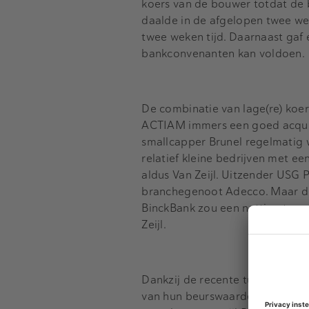
koers van de bouwer totdat de 
daalde in de afgelopen twee wek
twee weken tijd. Daarnaast gaf 
bankconvenanten kan voldoen.
De combinatie van lage(re) koe
ACTIAM immers een goed acquis
smallcapper Brunel regelmatig 
relatief kleine bedrijven met een
aldus Van Zeijl. Uitzender USG P
branchegenoot Adecco. Maar de Z
BinckBank zou een nuttige toevo
Zeijl.
Dankzij de recente turbulenti
van hun beurswaarde. USG Peopl