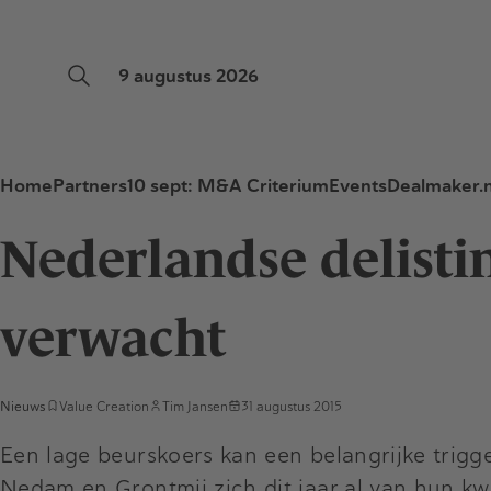
9 augustus 2026
Home
Partners
10 sept: M&A Criterium
Events
Dealmaker.n
Nederlandse delisti
verwacht
Nieuws
Value Creation
Tim Jansen
31 augustus 2015
Een lage beurskoers kan een belangrijke trigger
Nedam en Grontmij zich dit jaar al van hun k