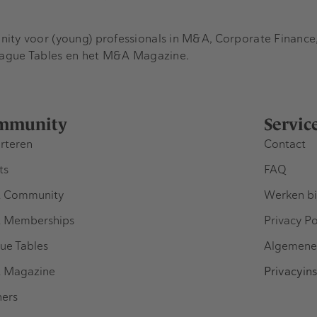
y voor (young) professionals in M&A, Corporate Finance, 
eague Tables en het M&A Magazine.
mmunity
Servic
rteren
Contact
ts
FAQ
 Community
Werken bi
 Memberships
Privacy Po
ue Tables
Algemene
 Magazine
Privacyins
ners