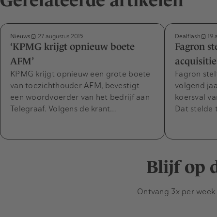
Gerelateerde artikelen
Nieuws
Dealflash
27 augustus 2015
19 
‘KPMG krijgt opnieuw boete
Fagron st
AFM’
acquisitie
KPMG krijgt opnieuw een grote boete
Fagron stel
van toezichthouder AFM, bevestigt
volgend jaa
een woordvoerder van het bedrijf aan
koersval v
Telegraaf. Volgens de krant…
Dat stelde
Blijf op
Ontvang 3x per week d