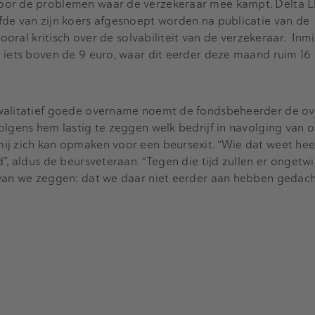
oor de problemen waar de verzekeraar mee kampt. Delta L
fde van zijn koers afgesnoept worden na publicatie van de
vooral kritisch over de solvabiliteit van de verzekeraar. Inm
 iets boven de 9 euro, waar dit eerder deze maand ruim 16
kwalitatief goede overname noemt de fondsbeheerder de o
olgens hem lastig te zeggen welk bedrijf in navolging van 
ij zich kan opmaken voor een beursexit. “Wie dat weet hee
”, aldus de beursveteraan. “Tegen die tijd zullen er ongetwi
rvan we zeggen: dat we daar niet eerder aan hebben gedach