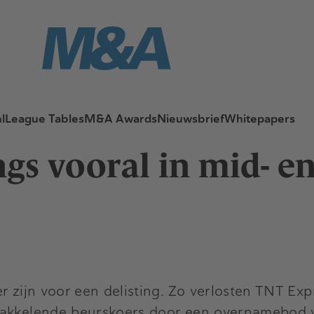
l
League Tables
M&A Awards
Nieuwsbrief
Whitepapers
ngs vooral in mid- e
 zijn voor een delisting. Zo verlosten TNT Expr
wakkelende beurskoers door een overnamebod v