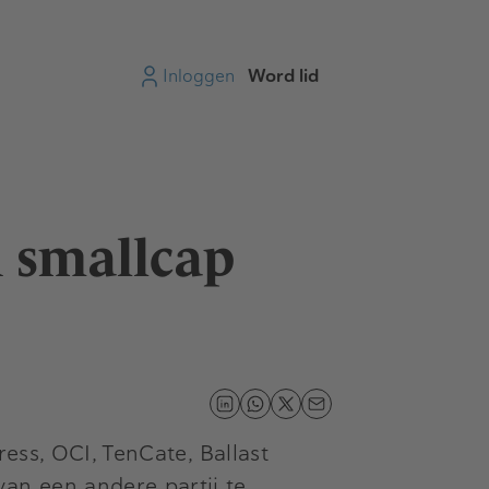
Inloggen
Word lid
n smallcap
ess, OCI, TenCate, Ballast
an een andere partij te