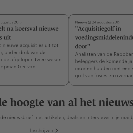
Nieuws
augustus 2015
24 augustus 2015
elt na koersval nieuwe
"Acquisitiegolf in
s uit
voedingsmiddelenindu
t nieuwe acquisities uit tot
door"
r, onder druk van de
Analisten van de Raboban
an de afgelopen twee weken.
beleggers de komende ja
 topman Ger van…
moeten houden met een 
golf van fusies en overn
 de hoogte van al het nieuw
e nieuwsbrief met artikelen, deals en interviews in je mail
Inschrijven