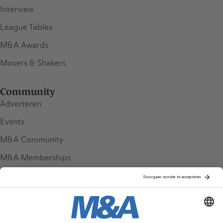
Interview
League Tables
M&A Awards
Movers & Shakers
Community
Adverteren
Events
M&A Community
M&A Memberships
League Tables
M&A Magazine
Partners