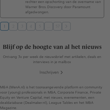
rechter een opschorting van de overname van
Warner Bros. Discovery door Paramount
afgedwongen.
…
1
2
3
4
5
57
Blijf op de hoogte van al het nieuws
Ontvang 3x per week de nieuwsbrief met artikelen, deals en
interviews in je mailbox
Inschrijven
M&A (MenA.nl) is het toonaangevende platform en community
voor (young) professionals in M&A, Corporate Finance, Private
Equity en Venture Capital, met nieuws, evenementen, een
dealdatabase (Dealmaker.nl), League Tables en het M&A
Magazine.