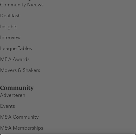
Community Nieuws
Dealflash
Insights
Interview
League Tables
M&A Awards
Movers & Shakers
Community
Adverteren
Events
M&A Community
M&A Memberships