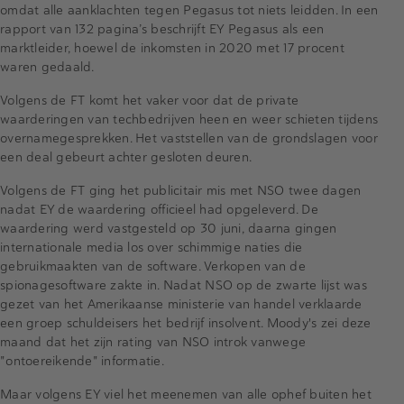
omdat alle aanklachten tegen Pegasus tot niets leidden. In een
rapport van 132 pagina’s beschrijft EY Pegasus als een
marktleider, hoewel de inkomsten in 2020 met 17 procent
waren gedaald.
Volgens de FT komt het vaker voor dat de private
waarderingen van techbedrijven heen en weer schieten tijdens
overnamegesprekken. Het vaststellen van de grondslagen voor
een deal gebeurt achter gesloten deuren.
Volgens de FT ging het publicitair mis met NSO twee dagen
nadat EY de waardering officieel had opgeleverd. De
waardering werd vastgesteld op 30 juni, daarna gingen
internationale media los over schimmige naties die
gebruikmaakten van de software. Verkopen van de
spionagesoftware zakte in. Nadat NSO op de zwarte lijst was
gezet van het Amerikaanse ministerie van handel verklaarde
een groep schuldeisers het bedrijf insolvent. Moody's zei deze
maand dat het zijn rating van NSO introk vanwege
"ontoereikende" informatie.
Maar volgens EY viel het meenemen van alle ophef buiten het