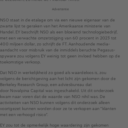
Advertentie
NSO staat in de etalage om via een nieuwe eigenaar van de
zwarte lijst te geraken van het Amerikaanse ministerie van
Handel. EY beschrijft NSO als een bloeiend technologiebedrijf,
met een verwachte omzetstijging van 60 procent in 2023 tot
400 miljoen dollar, zo schrijft de FT. Aanhoudende media-
aandacht voor misbruik van de inmiddels beruchte Pegasus-
spyware zou volgens EY weinig tot geen invloed hebben op de
toekomstige verkoop.
Dat NSO in werkelijkheid zo goed als waardeloos is, zou
volgens de berichtgeving aan het licht zijn gekomen door de
Berkeley Research Group, een adviesbureau dat
door Novalpina Capital was ingeschakeld. Uit dit onderzoek
kwam naar voren dat de waarde van NSO nihil was. De
activiteiten van NSO kunnen volgens dit onderzoek alleen
voortgezet kunnen worden door ze te verkopen aan "klanten
met een verhoogd risico".
EY zou tot de opmerkelijk hoge waardering zijn gekomen