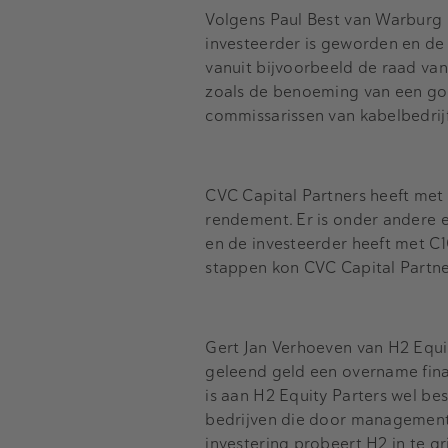
Volgens Paul Best van Warburg Pi
investeerder is geworden en de
vanuit bijvoorbeeld de raad va
zoals de benoeming van een go
commissarissen van kabelbedrij
CVC Capital Partners heeft met 
rendement. Er is onder andere 
en de investeerder heeft met 
stappen kon CVC Capital Partn
Gert Jan Verhoeven van H2 Equit
geleend geld een overname finan
is aan H2 Equity Parters wel bes
bedrijven die door managementis
investering probeert H2 in te gr