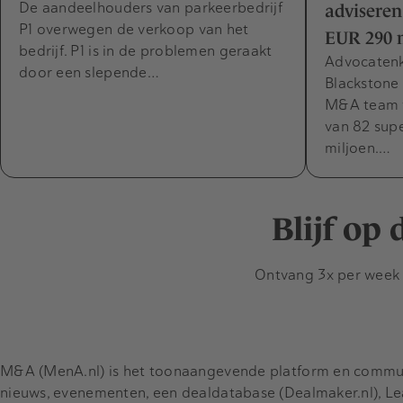
​De aandeelhouders van parkeerbedrijf
adviseren
P1 overwegen de verkoop van het
EUR 290 
bedrijf. P1 is in de problemen geraakt
Advocaten
door een slepende…
Blackstone
M&A team v
van 82 sup
miljoen.…
Blijf op
Ontvang 3x per week d
M&A (MenA.nl) is het toonaangevende platform en communit
nieuws, evenementen, een dealdatabase (Dealmaker.nl), L