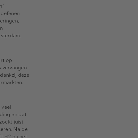
n´
 oefenen
eringen,
an
msterdam.
urt op
s vervangen
dankzij deze
ermarkten.
 veel
uding en dat
zoekt juist
seren. Na de
t H2 bij het