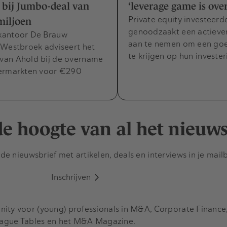
 bij Jumbo-deal van
‘leverage game is over
Private equity investeerde
miljoen
genoodzaakt een actieve
kantoor De Brauw
aan te nemen om een go
 Westbroek adviseert het
te krijgen op hun investe
an Ahold bij de overname
ermarkten voor €290
 de hoogte van al het nieuw
e nieuwsbrief met artikelen, deals en interviews in je mail
Inschrijven
y voor (young) professionals in M&A, Corporate Finance, 
eague Tables en het M&A Magazine.