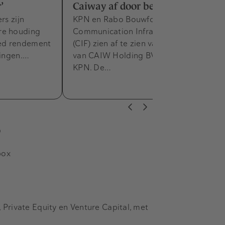
’
Caiway af door bezwaren NMa
rs zijn
KPN en Rabo Bouwfonds
re houding
Communication Infrastructure Fund
ed rendement
(CIF) zien af te zien van de overname
ringen.…
van CAIW Holding BV (Caiway) door
KPN. De…
s
box
Private Equity en Venture Capital, met