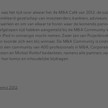
was het tijd voor alweer het 4e M&A Café van 2012: de su
êleerd gezelschap van investeerders, bankiers, adviseur
etwerken en om van elkaar te horen waar de komende perio
de afgelopen tijd hebben aangemeld bij de M&A Community 
 iPad in ontvangst mocht nemen. Zwier Jan van Puijenbroek
en toonde zich een blij winnaar. De M&A Community is sind
tot een community van 400 professionals in M&A, Corporat
osten en Michiel Rohlof bedankten, namens alle partners va
hun komst en inhoudelijke bijdragen.
ummit 2012
.