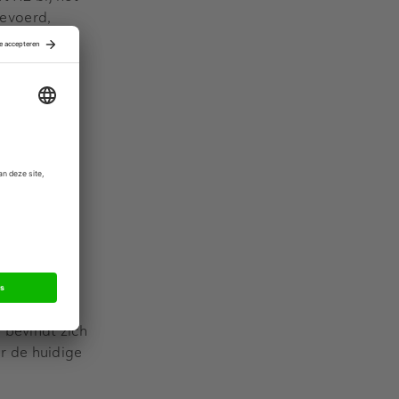
evoerd,
m te gaan
private
 verbeteren
n. De omslag
e, voorheen
jdagen van
rde kunnen
 bevindt zich
er de huidige