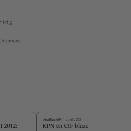
 krijg
Database.
Dealflash
11 april 2012
t 2012:
KPN en CIF blazen overname