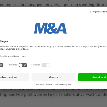
der andere het management vervangen, een sanering doorg
 nieuwe activiteiten toegevoegd.
 gingen private equity investeerders in op de vraag hoe o
gheden. Buy & Build lijkt de sleutel tot succes: wanneer 
n onderscheiden als partners die een bedrijf van binnenuit
e jaren een waardevolle partner voor het bedrijfsleven zij
rovider is daarbij van essentieel belang. Sebastien Canderl
ver, schetste de situatie zoals die in de UK in de hoogti
an is en benadrukte dat alleen investeerders die echt waa
n de toekomst bestaansrecht kunnen hebben. Private Equity
 staat op een keerpunt waarbij hij een shake-out verwacht ond