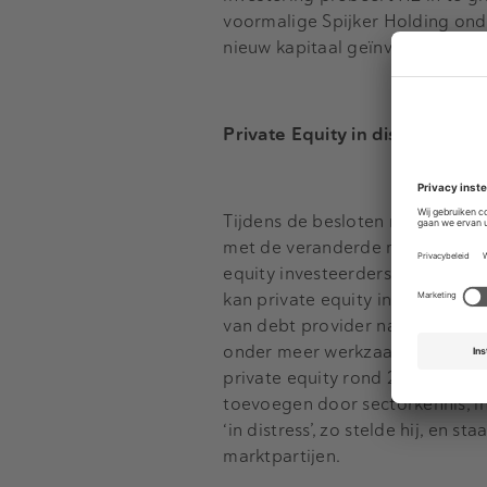
voormalige Spijker Holding on
nieuw kapitaal geïnvesteerd en
Private Equity in distress?
Tijdens de besloten roundtables
met de veranderde marktomstandi
equity investeerders zich kunne
kan private equity in de komend
van debt provider naar equity p
onder meer werkzaam voor Cando
private equity rond 2008 ontsta
toevoegen door sectorkennis, i
‘in distress’, zo stelde hij, en
marktpartijen.