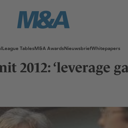
l
League Tables
M&A Awards
Nieuwsbrief
Whitepapers
t 2012: ‘leverage ga