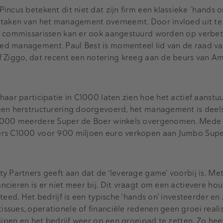
ncus betekent dit niet dat zijn firm een klassieke ´hands o
 taken van het management overneemt. Door invloed uit te
n commissarissen kan er ook aangestuurd worden op verbet
ed management. Paul Best is momenteel lid van de raad v
f Ziggo, dat recent een notering kreeg aan de beurs van A
haar participatie in C1000 laten zien hoe het actief aanstu
een herstructurering doorgevoerd, het management is deel
C1000 meerdere Super de Boer winkels overgenomen. Mede 
ers C1000 voor 900 miljoen euro verkopen aan Jumbo Sup
y Partners geeft aan dat de ‘leverage game’ voorbij is. Met
cieren is er niet meer bij. Dit vraagt om een actievere ho
teed. Het bedrijf is een typische ‘hands on’ investeerder en 
sues, operationele of financiële redenen geen groei reali
ijpen en het bedrijf weer op een groeipad te zetten. Zo heef