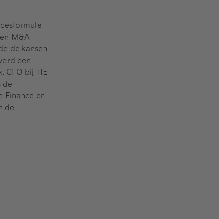
ccesformule
s en M&A
de de kansen
werd een
, CFO bij TIE
s de
e Finance en
n de