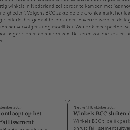
estig winkels in Nederland zei eerder te kampen met "aanh
igheden". Volgens BCC zakte de elektronicamarkt het jaa
oge inflatie, het gedaalde consumentenvertrouwen en de la
n het vervolgens nog moeilijker. Wat ook meespeelde wa
oor hogere lonen en huurprijzen. De keten kon die kosten n
en.
Nieuws
ptember 2023
18 oktober 2023
 ontloopt op het
Winkels BCC sluiten 
Winkels BCC tijdelijk ges
 faillissement
onrust faillissementsuitv
n Big Bazar haalt twee