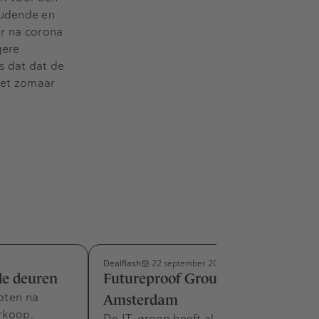
oudende en
r na corona
gere
s dat dat de
iet zomaar
Dealflash
22 september 2023
de deuren
Futureproof Group tast toe in
loten na
Amsterdam
erkoop.
De IT-groep heeft al meer dan vijftien