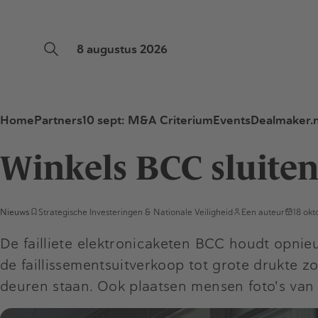
8 augustus 2026
Home
Partners
10 sept: M&A Criterium
Events
Dealmaker.n
Winkels BCC sluite
Nieuws
Strategische Investeringen & Nationale Veiligheid
Een auteur
18 ok
De failliete elektronicaketen BCC houdt opnieu
de faillissementsuitverkoop tot grote drukte zo
deuren staan. Ook plaatsen mensen foto's van 