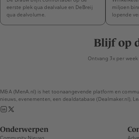
eerste plek qua dealvalue en DeBreij
miljoen bi
qua dealvolume.
lopende ve
Blijf op
Ontvang 3x per week d
M&A (MenA.nl) is het toonaangevende platform en communit
nieuws, evenementen, een dealdatabase (Dealmaker.nl), L
Onderwerpen
Co
Community Nieuws
Adve