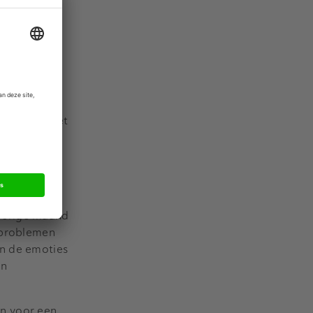
kunnen de
dt met
rtelden dat
wmodellen
opig niet met
engaan, is
dacht werd
 vorige maand
e problemen
en de emoties
en
n voor een