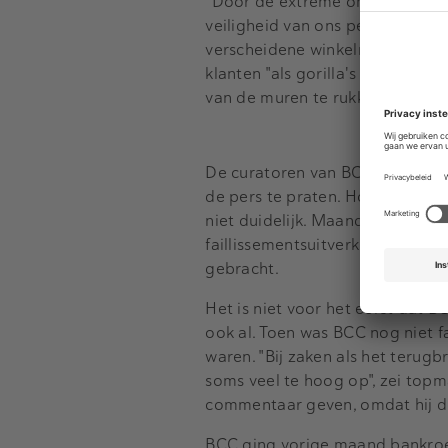
"Door de extreme omstandighede
veiligheid van ons personeel do
verscheidene winkelmedewerkers
klanten "als gorilla's op de 
van de muren te rukken en per
De curatoren van BCC willen nie
de pers te praten. Hoeveel winke
niet duidelijk. Maandag kwamen
faillissementsuitverkoop met p
gebracht.
Het is niet voor het eerst dat
ook al. Toen was BCC nog niet f
waren. "Bij zaken als het terug
soms veel te hoog op", zei topm
commentaar geven, omdat hij doo
BCC ging vorige maand bankroe