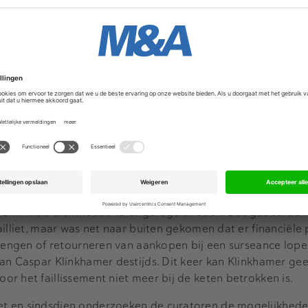
n hebben wij besloten om vandaag dicht te blijven. Wij 
or de extreme drukte niet waarborgen", staat er. RTL Z mel
 te hebben gesproken. Zij wilden anoniem blijven, maar ve
ramen bonsden". Ook zouden mensen hebben geprobeerd sho
soneel hebben bedreigd.
Advertentie
ts zeggen. Een woordvoerster vertelt dat is besloten voorl
ls er precies tijdelijk gesloten zijn en wanneer die weer op
 de curatoren nog met een verklaring waarin de
roducten tegen "sterk gereduceerde prijzen" onder de aan
 BCC winkels dichthoudt na ongeregeldheden. Dat gebeurde
ailliet, maar was net naar buiten gekomen dat er financiël
brengen of retourneren van aankopen bij een surseance lop
an Caspar Klinkhamer destijds. Dit keer kan Klinkhamer ge
r het faillissement niet meer bij de keten betrokken is.
t en sindsdien onderzoeken de curatoren de mogelijkhede