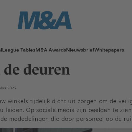
l
League Tables
M&A Awards
Nieuwsbrief
Whitepapers
n de deuren
tober 2023
w winkels tijdelijk dicht uit zorgen om de veil
u leiden. Op sociale media zijn beelden te zien
de mededelingen die door personeel op de ruit