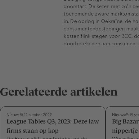
doorstart. De keten met zo'n z
toenemende zware marktomstand
in. De oorlog in Oekraïne, de h
consumentenbestedingen maakte
kosten flink stegen voor BCC, d
doorberekenen aan consument
Gerelateerde artikelen
Nieuws
Nieuws
12 oktober 2023
19 se
League Tables Q3, 2023: Deze law
Big Bazar
firms staan op kop
nippertje
De Brauw blijft comfortabel op de
Winkelkete