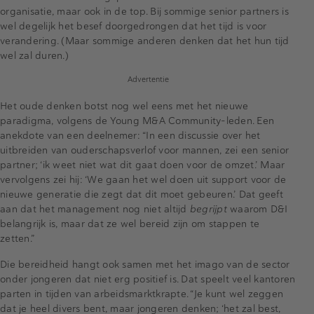
organisatie, maar ook in de top. Bij sommige senior partners is
wel degelijk het besef doorgedrongen dat het tijd is voor
verandering. (Maar sommige anderen denken dat het hun tijd
wel zal duren.)
Advertentie
Het oude denken botst nog wel eens met het nieuwe
paradigma, volgens de Young M&A Community-leden. Een
anekdote van een deelnemer: “In een discussie over het
uitbreiden van ouderschapsverlof voor mannen, zei een senior
partner; ‘ik weet niet wat dit gaat doen voor de omzet.’ Maar
vervolgens zei hij: ‘We gaan het wel doen uit support voor de
nieuwe generatie die zegt dat dit moet gebeuren.’ Dat geeft
aan dat het management nog niet altijd
begrijpt
waarom D&I
belangrijk is, maar dat ze wel bereid zijn om stappen te
zetten.”
Die bereidheid hangt ook samen met het imago van de sector
onder jongeren dat niet erg positief is. Dat speelt veel kantoren
parten in tijden van arbeidsmarktkrapte. “Je kunt wel zeggen
dat je heel divers bent, maar jongeren denken; ‘het zal best,