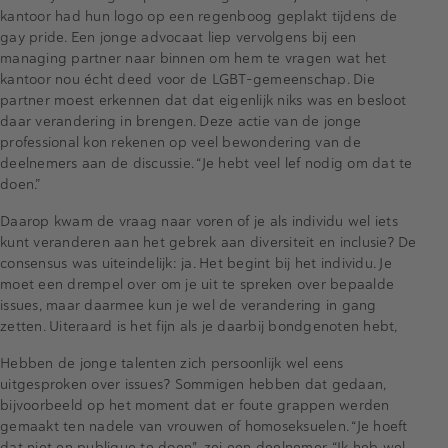
kantoor had hun logo op een regenboog geplakt tijdens de
gay pride. Een jonge advocaat liep vervolgens bij een
managing partner naar binnen om hem te vragen wat het
kantoor nou écht deed voor de LGBT-gemeenschap. Die
partner moest erkennen dat dat eigenlijk niks was en besloot
daar verandering in brengen. Deze actie van de jonge
professional kon rekenen op veel bewondering van de
deelnemers aan de discussie. “Je hebt veel lef nodig om dat te
doen.”
Daarop kwam de vraag naar voren of je als individu wel iets
kunt veranderen aan het gebrek aan diversiteit en inclusie? De
consensus was uiteindelijk: ja. Het begint bij het individu. Je
moet een drempel over om je uit te spreken over bepaalde
issues, maar daarmee kun je wel de verandering in gang
zetten. Uiteraard is het fijn als je daarbij bondgenoten hebt,
Hebben de jonge talenten zich persoonlijk wel eens
uitgesproken over issues? Sommigen hebben dat gedaan,
bijvoorbeeld op het moment dat er foute grappen werden
gemaakt ten nadele van vrouwen of homoseksuelen. “Je hoeft
dat niet en publique te doen", zei een deelnemer. “Ik heb wel