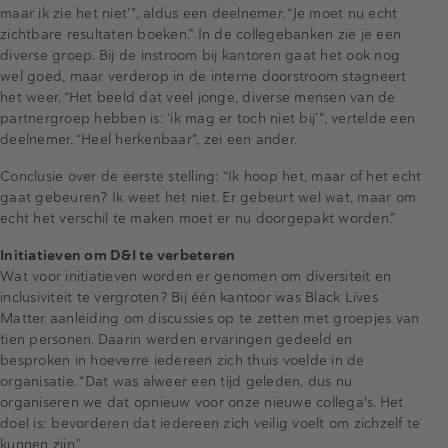
maar ik zie het niet’", aldus een deelnemer. “Je moet nu echt
zichtbare resultaten boeken.” In de collegebanken zie je een
diverse groep. Bij de instroom bij kantoren gaat het ook nog
wel goed, maar verderop in de interne doorstroom stagneert
het weer. “Het beeld dat veel jonge, diverse mensen van de
partnergroep hebben is: ‘ik mag er toch niet bij’", vertelde een
deelnemer. “Heel herkenbaar", zei een ander.
Conclusie over de eerste stelling: “Ik hoop het, maar of het echt
gaat gebeuren? Ik weet het niet. Er gebeurt wel wat, maar om
echt het verschil te maken moet er nu doorgepakt worden.”
Initiatieven om D&I te verbeteren
Wat voor initiatieven worden er genomen om diversiteit en
inclusiviteit te vergroten? Bij één kantoor was Black Lives
Matter aanleiding om discussies op te zetten met groepjes van
tien personen. Daarin werden ervaringen gedeeld en
besproken in hoeverre iedereen zich thuis voelde in de
organisatie. “Dat was alweer een tijd geleden, dus nu
organiseren we dat opnieuw voor onze nieuwe collega's. Het
doel is: bevorderen dat iedereen zich veilig voelt om zichzelf te
kunnen zijn.”