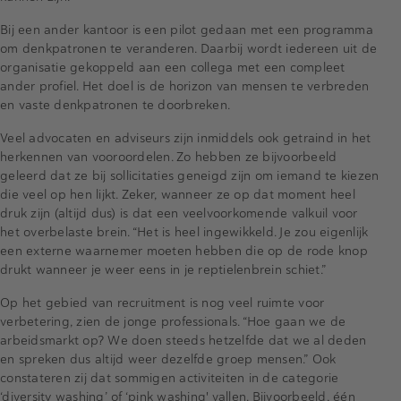
Bij een ander kantoor is een pilot gedaan met een programma
om denkpatronen te veranderen. Daarbij wordt iedereen uit de
organisatie gekoppeld aan een collega met een compleet
ander profiel. Het doel is de horizon van mensen te verbreden
en vaste denkpatronen te doorbreken.
Veel advocaten en adviseurs zijn inmiddels ook getraind in het
herkennen van vooroordelen. Zo hebben ze bijvoorbeeld
geleerd dat ze bij sollicitaties geneigd zijn om iemand te kiezen
die veel op hen lijkt. Zeker, wanneer ze op dat moment heel
druk zijn (altijd dus) is dat een veelvoorkomende valkuil voor
het overbelaste brein. “Het is heel ingewikkeld. Je zou eigenlijk
een externe waarnemer moeten hebben die op de rode knop
drukt wanneer je weer eens in je reptielenbrein schiet.”
Op het gebied van recruitment is nog veel ruimte voor
verbetering, zien de jonge professionals. “Hoe gaan we de
arbeidsmarkt op? We doen steeds hetzelfde dat we al deden
en spreken dus altijd weer dezelfde groep mensen.” Ook
constateren zij dat sommigen activiteiten in de categorie
‘diversity washing’ of ‘pink washing' vallen. Bijvoorbeeld, één