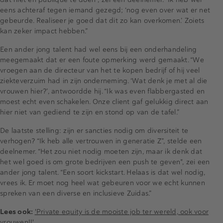
eens achteraf tegen iemand gezegd; ‘nog even over wat er net
gebeurde. Realiseer je goed dat dit zo kan overkomen.’ Zoiets
kan zeker impact hebben.”
Een ander jong talent had wel eens bij een onderhandeling
meegemaakt dat er een foute opmerking werd gemaakt. “We
vroegen aan de directeur van het te kopen bedrijf of hij veel
ziekteverzuim had in zijn onderneming. ‘Wat denk je met al die
vrouwen hier?’, antwoordde hij. “Ik was even flabbergasted en
moest echt even schakelen. Onze client gaf gelukkig direct aan
hier niet van gediend te zijn en stond op van de tafel.”
De laatste stelling: zijn er sancties nodig om diversiteit te
verhogen? “Ik heb alle vertrouwen in generatie Z”, stelde een
deelnemer. “Het zou niet nodig moeten zijn, maar ik denk dat
het wel goed is om grote bedrijven een push te geven", zei een
ander jong talent. “Een soort kickstart. Helaas is dat wel nodig,
vrees ik. Er moet nog heel wat gebeuren voor we echt kunnen
spreken van een diverse en inclusieve Zuidas.”
Lees ook:
'Private equity is de mooiste job ter wereld, ook voor
vrouwen!!'