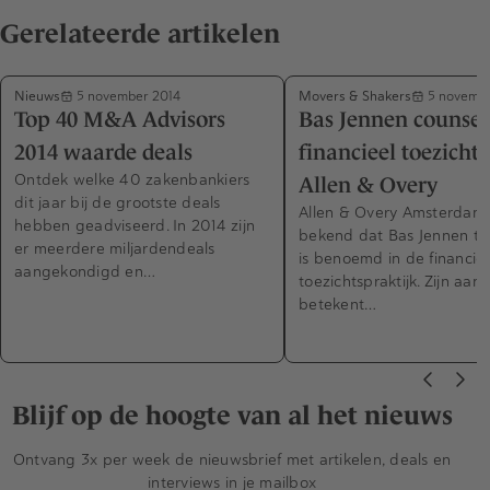
Gerelateerde artikelen
Nieuws
Movers & Shakers
5 november 2014
5 novembe
Top 40 M&A Advisors
Bas Jennen counsel
2014 waarde deals
financieel toezicht 
Ontdek welke 40 zakenbankiers
Allen & Overy
dit jaar bij de grootste deals
Allen & Overy Amsterdam
hebben geadviseerd. In 2014 zijn
bekend dat Bas Jennen to
er meerdere miljardendeals
is benoemd in de financië
aangekondigd en…
toezichtspraktijk. Zijn aans
betekent…
Blijf op de hoogte van al het nieuws
Ontvang 3x per week de nieuwsbrief met artikelen, deals en
interviews in je mailbox