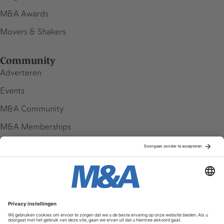
M&A Awards
Movers & Shakers
Community
Adverteren
Events
M&A Community
M&A Memberships
League Tables
M&A Magazine
Partners
Service & Contact
Contact