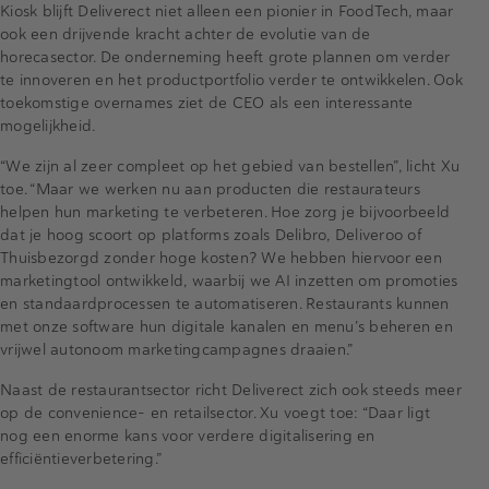
Kiosk blijft Deliverect niet alleen een pionier in FoodTech, maar
ook een drijvende kracht achter de evolutie van de
horecasector. De onderneming heeft grote plannen om verder
te innoveren en het productportfolio verder te ontwikkelen. Ook
toekomstige overnames ziet de CEO als een interessante
mogelijkheid.
“We zijn al zeer compleet op het gebied van bestellen”, licht Xu
toe. “Maar we werken nu aan producten die restaurateurs
helpen hun marketing te verbeteren. Hoe zorg je bijvoorbeeld
dat je hoog scoort op platforms zoals Delibro, Deliveroo of
Thuisbezorgd zonder hoge kosten? We hebben hiervoor een
marketingtool ontwikkeld, waarbij we AI inzetten om promoties
en standaardprocessen te automatiseren. Restaurants kunnen
met onze software hun digitale kanalen en menu’s beheren en
vrijwel autonoom marketingcampagnes draaien.”
Naast de restaurantsector richt Deliverect zich ook steeds meer
op de convenience- en retailsector. Xu voegt toe: “Daar ligt
nog een enorme kans voor verdere digitalisering en
efficiëntieverbetering.”