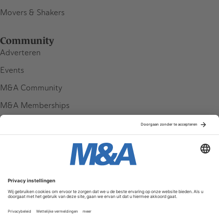
Movers & Shakers
Community
Adverteren
Events
M&A Community
M&A Memberships
League Tables
M&A Magazine
Partners
Service & Contact
Contact
FAQ