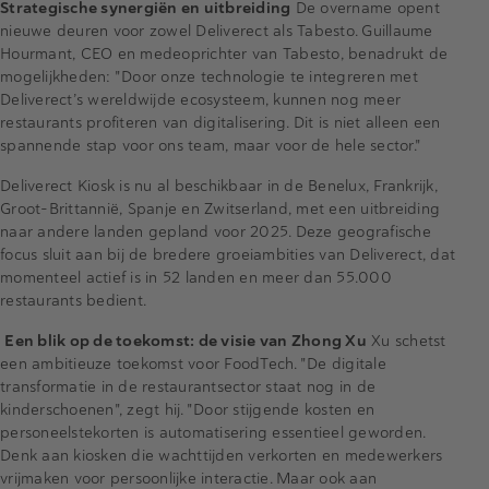
Strategische synergiën en uitbreiding
De overname opent
nieuwe deuren voor zowel Deliverect als Tabesto. Guillaume
Hourmant, CEO en medeoprichter van Tabesto, benadrukt de
mogelijkheden: "Door onze technologie te integreren met
Deliverect’s wereldwijde ecosysteem, kunnen nog meer
restaurants profiteren van digitalisering. Dit is niet alleen een
spannende stap voor ons team, maar voor de hele sector."
Deliverect Kiosk is nu al beschikbaar in de Benelux, Frankrijk,
Groot-Brittannië, Spanje en Zwitserland, met een uitbreiding
naar andere landen gepland voor 2025. Deze geografische
focus sluit aan bij de bredere groeiambities van Deliverect, dat
momenteel actief is in 52 landen en meer dan 55.000
restaurants bedient.
Een blik op de toekomst: de visie van Zhong Xu
Xu schetst
een ambitieuze toekomst voor FoodTech. "De digitale
transformatie in de restaurantsector staat nog in de
kinderschoenen", zegt hij. "Door stijgende kosten en
personeelstekorten is automatisering essentieel geworden.
Denk aan kiosken die wachttijden verkorten en medewerkers
vrijmaken voor persoonlijke interactie. Maar ook aan