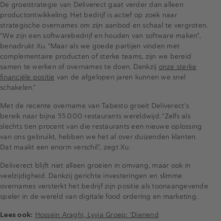
De groeistrategie van Deliverect gaat verder dan alleen
productontwikkeling. Het bedrijf is actief op zoek naar
strategische overnames om zijn aanbod en schaal te vergroten.
“We zijn een softwarebedrijf en houden van software maken”,
benadrukt Xu. “Maar als we goede partijen vinden met
complementaire producten of sterke teams, zijn we bereid
samen te werken of overnames te doen. Dankzij
onze sterke
financiële positie
van de afgelopen jaren kunnen we snel
schakelen.”
Met de recente overname van Tabesto groeit Deliverect’s
bereik naar bijna 55.000 restaurants wereldwijd. “Zelfs als
slechts tien procent van die restaurants een nieuwe oplossing
van ons gebruikt, hebben we het al over duizenden klanten.
Dat maakt een enorm verschil”, zegt Xu.
Deliverect blijft niet alleen groeien in omvang, maar ook in
veelzijdigheid. Dankzij gerichte investeringen en slimme
overnames versterkt het bedrijf zijn positie als toonaangevende
speler in de wereld van digitale food ordering en marketing.
Lees ook:
Hossein Araghi, Lyvia Groep: ‘Dienend