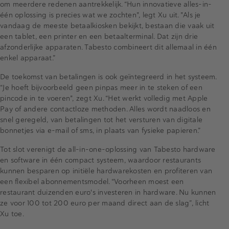
om meerdere redenen aantrekkelijk. “Hun innovatieve alles-in-
één oplossing is precies wat we zochten", legt Xu uit. "Als je
vandaag de meeste betaalkiosken bekijkt, bestaan die vaak uit
een tablet, een printer en een betaalterminal. Dat zijn drie
afzonderlijke apparaten. Tabesto combineert dit allemaal in één
enkel apparaat.”
De toekomst van betalingen is ook geïntegreerd in het systeem.
“Je hoeft bijvoorbeeld geen pinpas meer in te steken of een
pincode in te voeren", zegt Xu. “Het werkt volledig met Apple
Pay of andere contactloze methoden. Alles wordt naadloos en
snel geregeld, van betalingen tot het versturen van digitale
bonnetjes via e-mail of sms, in plaats van fysieke papieren.”
Tot slot verenigt de all-in-one-oplossing van Tabesto hardware
en software in één compact systeem, waardoor restaurants
kunnen besparen op initiële hardwarekosten en profiteren van
een flexibel abonnementsmodel. “Voorheen moest een
restaurant duizenden euro's investeren in hardware. Nu kunnen
ze voor 100 tot 200 euro per maand direct aan de slag”, licht
Xu toe.