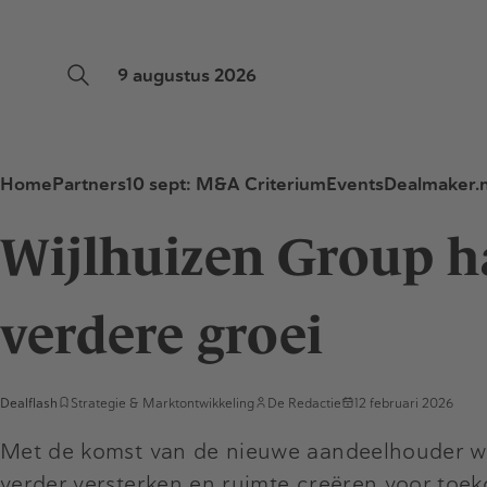
9 augustus 2026
Home
Partners
10 sept: M&A Criterium
Events
Dealmaker.n
Wijlhuizen Group h
verdere groei
Dealflash
Strategie & Marktontwikkeling
De Redactie
12 februari 2026
Met de komst van de nieuwe aandeelhouder wil 
verder versterken en ruimte creëren voor toeko