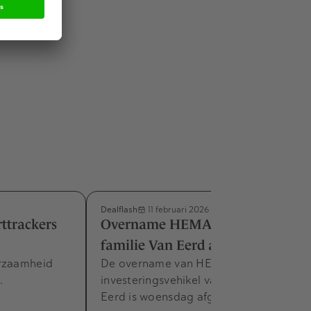
wen. De
ment & Markt
Dealflash
11 februari 2026
ttrackers
Overname HEMA door Jumbo-
familie Van Eerd afgerond
urzaamheid
De overname van HEMA door een
.
investeringsvehikel van de familie Van
Eerd is woensdag afgerond.