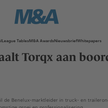
l
League Tables
M&A Awards
Nieuwsbrief
Whitepapers
aalt Torqx aan boor
de Benelux-marktleider in truck- en traileron
mstige groei en professionalisering.