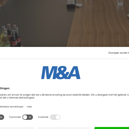
n is de participatie van
Torqx
een belangrijke stap in een
chaal en slagkracht steeds belangrijker worden. Torqx breng
 automotive en technische groothandel mee. CEO Sander B
ast bij het familie-DNA van het bedrijf en kan bijdragen a
Advertentie