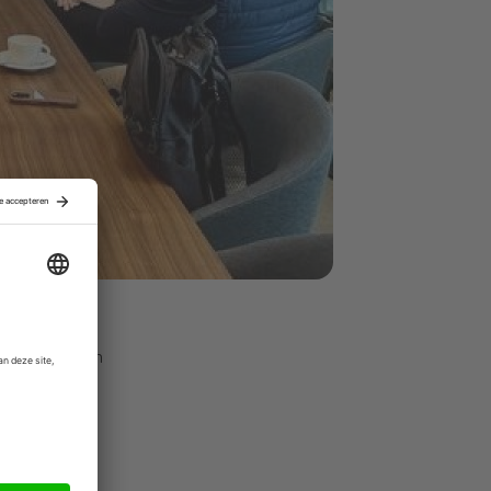
t niet alleen
redewout
an verdere