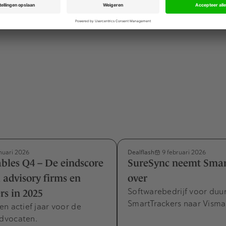
 om de leiderschapspositie van Wijlhuizen verder uit te bou
 nog afhankelijk van goedkeuring door de Autoriteit Consu
Dealflash
nuari 2026
9 februari 2026
bles Q4 – De eindscore
SureSync neemt Smar
l advisory firms en
over
Softwarebedrijf voor du
s in 2025
SmartTrackers naar Visma
n actief jaar voor de
dvocaten.