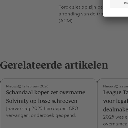
Torqx ziet op zijn beurt kansen
afronding van de transactie is
(ACM).
Gerelateerde artikelen
Nieuws
Nieuws
12 februari 2026
22 ja
Schandaal koper zet overname
League Ta
Solvinity op losse schroeven
voor lega
Jaarverslag 2025 herroepen, CFO
dealmaker
vervangen, onderzoek geopend.
2025 was ee
overnamea