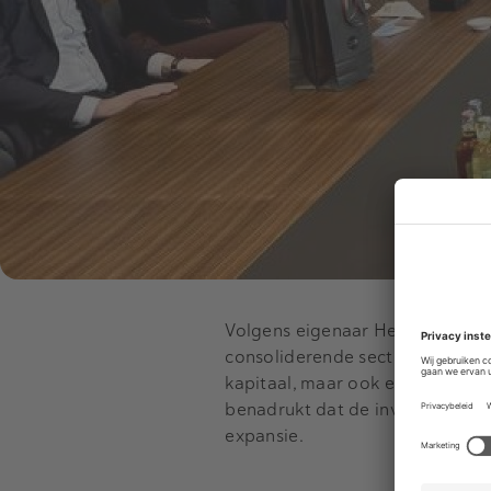
Volgens eigenaar Henk Wijlhuize
consoliderende sector, waarin s
kapitaal, maar ook ervaring in
benadrukt dat de investeerder p
expansie.