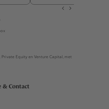
s
box
Private Equity en Venture Capital, met
e & Contact