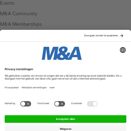
Events
M&A Community
M&A Memberships
League Tables
M&A Magazine
Partners
Service & Contact
Contact
FAQ
Werken bij ons
Privacy Policy
Algemene Voorwaarden