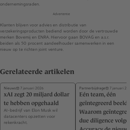
ondernemingsraden.
Advertentie
Klanten blijven voor advies en distributie van
verzekeringsproducten bediend worden door de vertrouwde
merken Bovemij en ENRA. Hiervoor gaan BOVAG en a.s.r.
beiden als 50 procent aandeelhouder samenwerken in een
nieuw op te richten joint venture.
Gerelateerde artikelen
Nieuws
Partnerbijdrage
7 januari 2026
7 januari 20
xAI zegt 20 miljard dollar
Eén team, één
te hebben opgehaald
geïntegreerd beeld 
AI-bedrijf van Elon Musk wil
Waarom geïntegree
datacenters opzetten voor
due diligence volge
rekenkracht.
Accuracy de nieuw