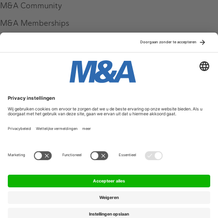
M&A Community
M&A Memberships
League Tables
M&A Magazine
Partners
Service & Contact
Contact
FAQ
Werken bij ons
Privacy Policy
Algemene Voorwaarden
Privacyinstellingen