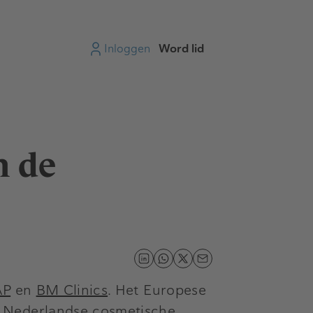
Inloggen
Word lid
n de
AP
en
BM Clinics
. Het Europese
e Nederlandse cosmetische