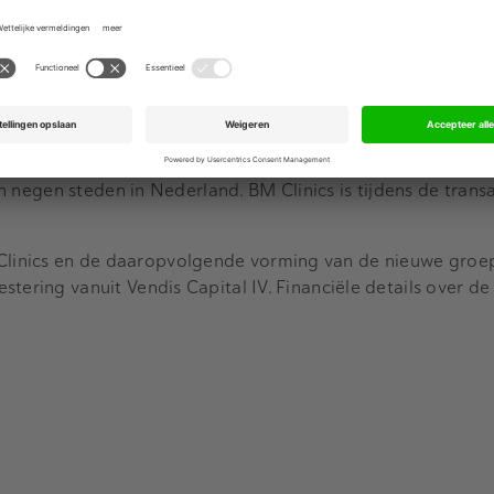
 de groeiende belangstelling voor cosmetische behandelinge
n voor het grootste gedeelte nog aangeboden in kleine in
e is begeleid door overnameadviseur
Marktlink
, is in 2005 
 en Stephanie Litjens. SOAP is actief in zeven steden in N
Eindhoven door Monique Vonken en is een aanbieder van met 
 in negen steden in Nederland. BM Clinics is tijdens de trans
linics en de daaropvolgende vorming van de nieuwe groe
tering vanuit Vendis Capital IV. Financiële details over de 