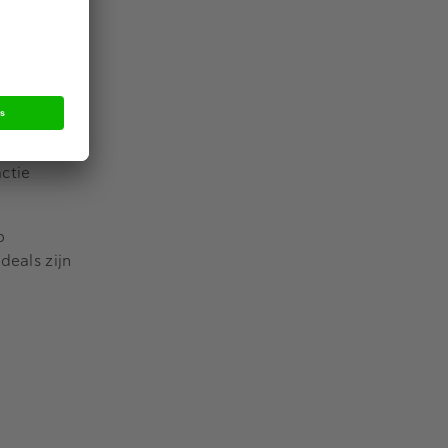
n. In
dividuele
in Amsterdam
ederland. BM
name
actie
p
deals zijn