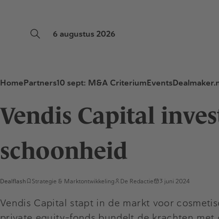
6 augustus 2026
Home
Partners
10 sept: M&A Criterium
Events
Dealmaker.n
Vendis Capital inves
schoonheid
Dealflash
Strategie & Marktontwikkeling
De Redactie
3 juni 2024
Vendis Capital stapt in de markt voor cosme
private equity-fonds bundelt de krachten me