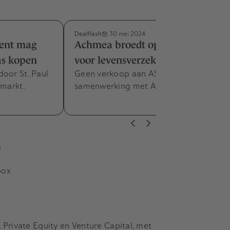
Dealflash
30 mei 2024
cent mag
Achmea broedt op fusiebedrijf
as kopen
voor levensverzekeringstak
door St. Paul
Geen verkoop aan ASR of NN, wel
 markt.
samenwerking met Ahtora en Lifetri.
s
box
Private Equity en Venture Capital, met