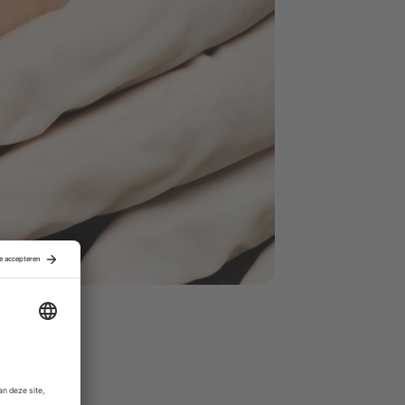
iddelgrote
ers.