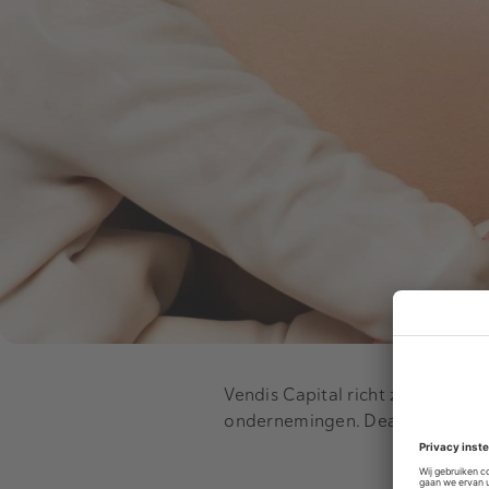
Vendis Capital richt zich op de
ondernemingen. Deals worden g