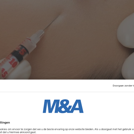
 Europese consumentenmarkt en participeert in kleine en m
esloten in partnership met ervaren ondernemers en manag
Advertentie