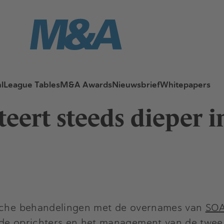
l
League Tables
M&A Awards
Nieuwsbrief
Whitepapers
teert steeds dieper i
tische behandelingen met de overnames van
SO
t de oprichters en het management van de twe