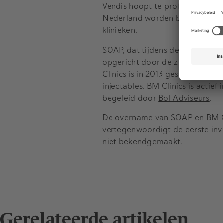
Vendis hoopt te profiteren van
Nederland worden behandelinge
klinieken.
SOAP, dat tijdens de transacti
opgericht door de zussen Esther
Clinics is in 2013 gestart in 
injectables. BM Clinics is actief
begeleid door
Bol Adviseurs
.
De overname van SOAP en BM C
vertegenwoordigt de eerste inves
niet bekendgemaakt.
Gerelateerde artikelen