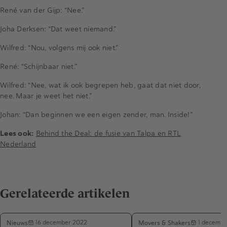
René van der Gijp: “Nee.”
Joha Derksen: “Dat weet niemand.”
Wilfred: “Nou, volgens mij ook niet.”
René: “Schijnbaar niet.”
Wilfred: “Nee, wat ik ook begrepen heb, gaat dat niet door,
nee. Maar je weet het niet.”
Johan: “Dan beginnen we een eigen zender, man. Inside!”
Lees ook:
Behind the Deal: de fusie van Talpa en RTL
Nederland
Gerelateerde artikelen
Nieuws
Movers & Shakers
16 december 2022
1 decembe