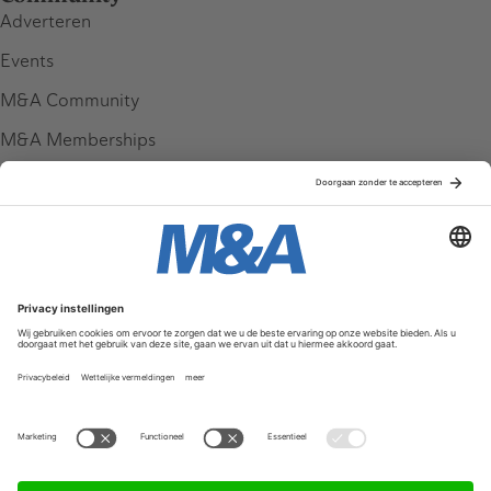
Adverteren
Events
M&A Community
M&A Memberships
League Tables
M&A Magazine
Partners
Service & Contact
Contact
FAQ
Werken bij ons
Privacy Policy