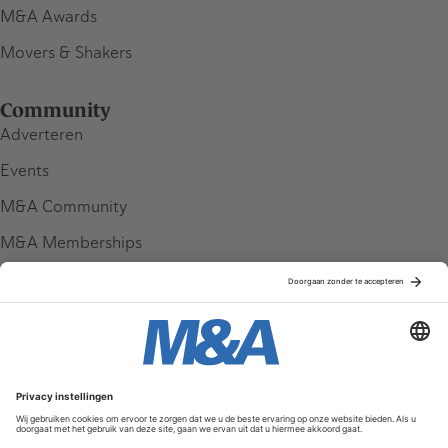
M&A Awards
Movers & Shakers
Community
Adverteren
Events
M&A Community
M&A Memberships
League Tables
M&A Magazine
Partners
Service & Contact
Contact