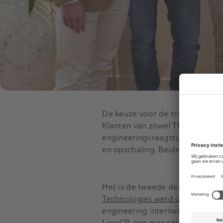
De keuze voor de transactie kom
Klanten van zowel TMC als WEB
engineeringvraagstukken volledi
en opschaling. Beide organisati
Het is de tweede deal van dit 
Technologies werd overgenom
engineering internationaal. Ein
Level21
, een management-advies