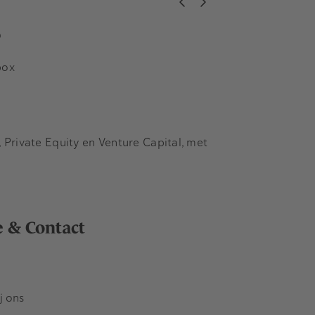
s
box
Private Equity en Venture Capital, met
e & Contact
j ons