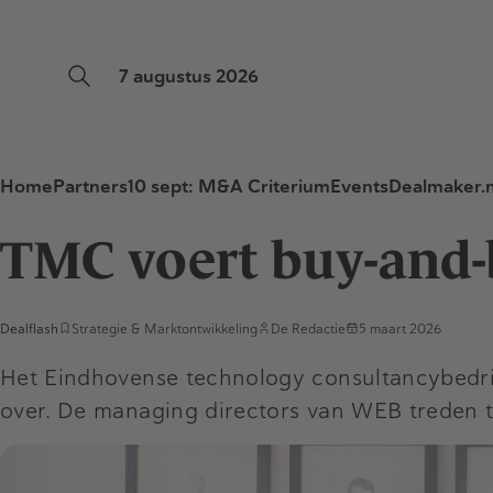
7 augustus 2026
Home
Partners
10 sept: M&A Criterium
Events
Dealmaker.n
TMC voert buy-and-
Dealflash
Strategie & Marktontwikkeling
De Redactie
5 maart 2026
Het Eindhovense technology consultancybedri
over. De managing directors van WEB treden 