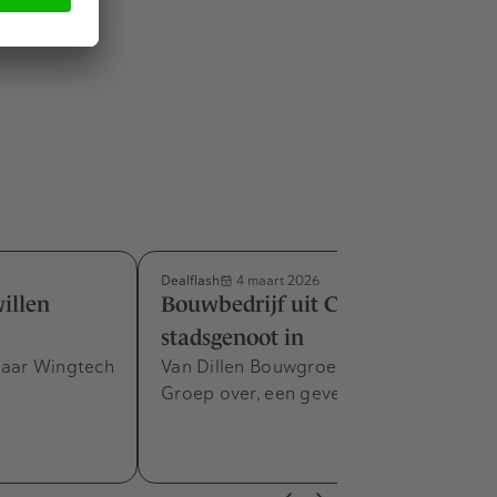
Dealflash
4 maart 2026
willen
Bouwbedrijf uit Culemborg lijft
stadsgenoot in
naar Wingtech
Van Dillen Bouwgroep neemt Vink
Groep over, een gevelspecialist.