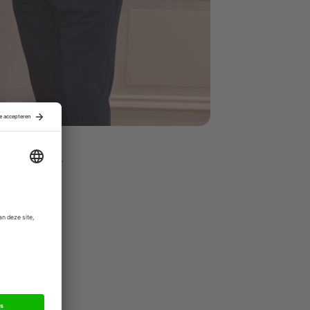
arkt noemen.
trialisatie
an
Sioux
jectgedreven
e van
lting