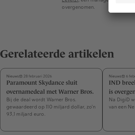
overgenomen.
Gerelateerde artikelen
Nieuws
Nieuws
28 februari 2026
6 feb
Paramount Skydance sluit
IND breek
overnamedeal met Warner Bros.
is overg
Bij de deal wordt Warner Bros.
Na DigiD w
gewaardeerd op 110 miljard dollar, zo'n
van een Ne
93,1 miljard euro.