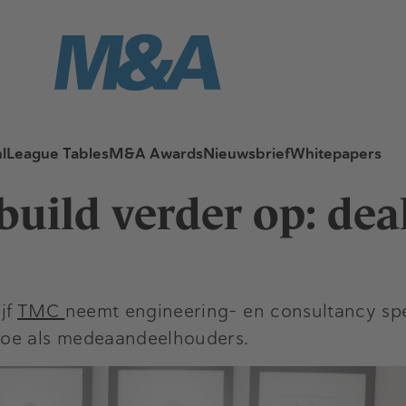
l
League Tables
M&A Awards
Nieuwsbrief
Whitepapers
build verder op: de
jf
TMC
neemt engineering- en consultancy spe
toe als medeaandeelhouders.