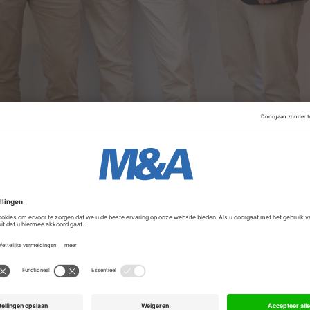
t voort uit wat de bedrijven een duidelijke vraag uit de m
 zoeken steeds vaker partners waaraan ze complexe
g kunnen outsourcen, van concept en ontwikkeling tot indus
es willen daar op inspelen door de handen ineen te slaan.
Advertentie
jaar voor TMC, nadat een maand geleden de Belgische tak v
en
. Met deze nieuwe stap versterkt TMC zijn positie in pro
d vorig jaar breidde TMC uit naar Zweden, door de
overnam
bureau en in Frankrijk werd adviesbureau Adventec Consu