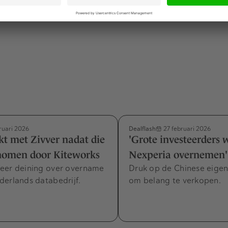
Dealflash
ruari 2026
27 februari 2026
t met Zivver nadat die
'Grote investeerders 
enomen door Kiteworks
Nexperia overnemen'
eer deining over overname
Druk op de Chinese eige
derlands databedrijf.
om belang te verkopen.