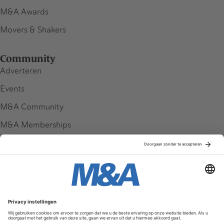
M&A Awards
Movers & Shakers
Community
Adverteren
Events
M&A Community
M&A Memberships
League Tables
M&A Magazine
Partners
Service & Contact
Contact