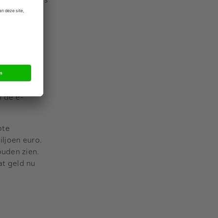
tenkring
Hij spreekt
terwijl we
ber moet de
n de e-
ote
iljoen euro.
ouden zien.
at geld nu