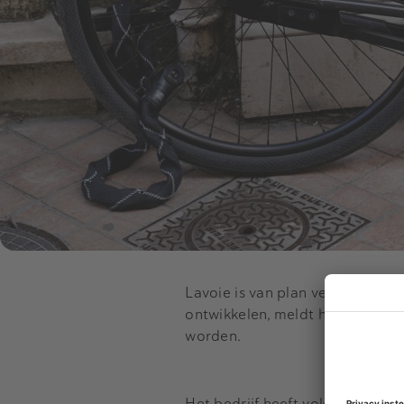
Lavoie is van plan verder te gr
ontwikkelen, meldt het bedrijf i
worden.
Het bedrijf heeft volgens de c