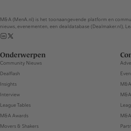
M&A (MenA.nl) is het toonaangevende platform en communit
nieuws, evenementen, een dealdatabase (Dealmaker.nl), L
Onderwerpen
Co
Community Nieuws
Adve
Dealflash
Even
Insights
M&A
Interview
M&A
League Tables
Leag
M&A Awards
M&A
Movers & Shakers
Part