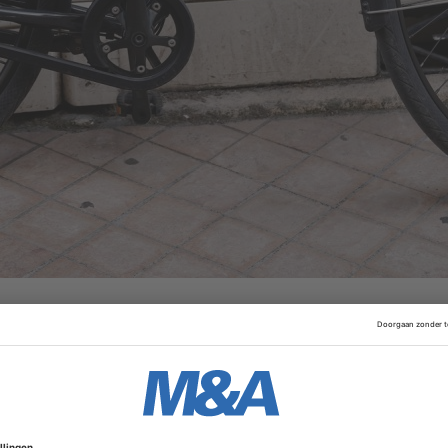
oeien door de overname en de activiteiten van VanMoof ver
n een verklaring. Lavoie maakt elektrische steps die ingekl
Advertentie
uratoren ingestemd met de aankoop van onder meer de bedri