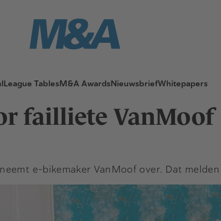
l
League Tables
M&A Awards
Nieuwsbrief
Whitepapers
r failliete VanMoof
 neemt e-bikemaker VanMoof over. Dat melden