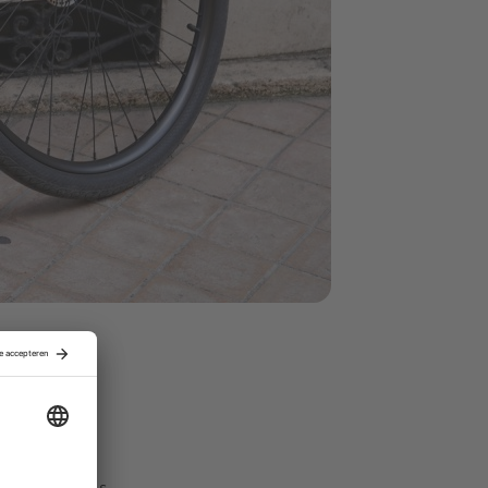
der te
apt kunnen
jfsinventaris