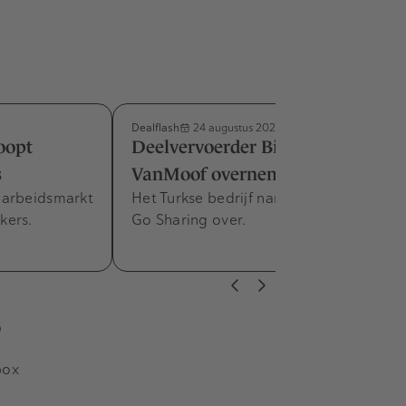
Dealflash
24 augustus 2023
oopt
Deelvervoerder BinBin wil
s
VanMoof overnemen
 arbeidsmarkt
Het Turkse bedrijf nam eerder dit jaar
kers.
Go Sharing over.
s
box