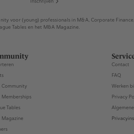
Inschrijven
y voor (young) professionals in M&A, Corporate Finance, 
eague Tables en het M&A Magazine.
mmunity
Servic
rteren
Contact
ts
FAQ
 Community
Werken bi
 Memberships
Privacy Po
ue Tables
Algemene
 Magazine
Privacyins
ners