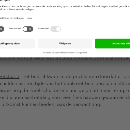
et de deal gemoeid is, is niet bekendgemaakt.
bikes, slimme technologie, innovatief design en loyale klan
t bij elkaar", vindt topman Eliott Wertheimer van Lavoie. 
lanten die VanMoof wereldwijd heeft "op de weg te houden 
 en efficiënt laten groeien".
 de klanten van VanMoof is nog niet bekend. Op 4 septem
r bekend worden over wat de deal betekent voor klanten va
 verklaard
. Het bedrijf kwam in de problemen doordat er gr
chuldenlast ten tijde van het bankroet bedroeg bijna 144 m
rder nog dat veel schuldeisers hun geld niet meer terug z
eld al een aanbetaling voor een fiets hadden gedaan en d
l uitkomst kunnen bieden, was de verwachting.