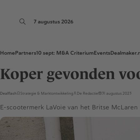
7 augustus 2026
Home
Partners
10 sept: M&A Criterium
Events
Dealmaker.n
Koper gevonden voo
Dealflash
Strategie & Marktontwikkeling
De Redactie
31 augustus 2023
E-scootermerk LaVoie van het Britse McLaren