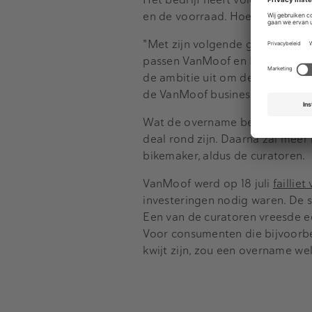
en de voorraad. Hoeveel geld m
"Met zijn volgende generatie e-
passen VanMoof en Lavoie perfec
de ambitie uit om de 190.000 k
de VanMoof business stabiliseren
Wat de overname betekent voor
deal rond zijn. Daarna zal mee
bikemaker, aldus de curatoren.
VanMoof werd op 18 juli
failliet
investeringen nodig waren. De s
Een van de curatoren vreesde ee
Voor consumenten die bijvoorbe
kwijt zijn, zou een overname we