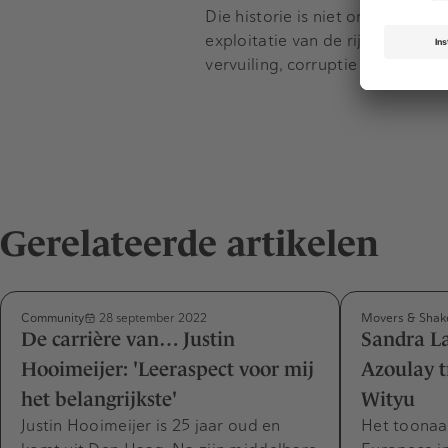
Die historie is niet onomstreden
exploitatie van de rijke olievo
vervuiling, corruptie en schen
Gerelateerde artikelen
Community
Movers & Shak
28 september 2022
De carrière van… Justin
Sandra L
Hooimeijer: 'Leeraspect voor mij
Azoulay t
het belangrijkste'
Wityu
Justin Hooimeijer is 25 jaar oud en
Het toonaa