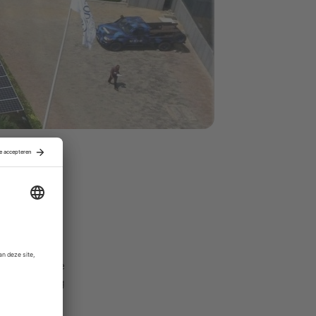
en opgehaald
ig jaar en
n.
af von
nde vraag te
n Hardenberg