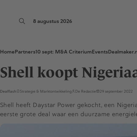
8 augustus 2026
Home
Partners
10 sept: M&A Criterium
Events
Dealmaker.n
Shell koopt Nigeria
Dealflash
Strategie & Marktontwikkeling
De Redactie
29 september 2022
Shell heeft Daystar Power gekocht, een Nigeria
eerste grote deal waar een duurzame energielev