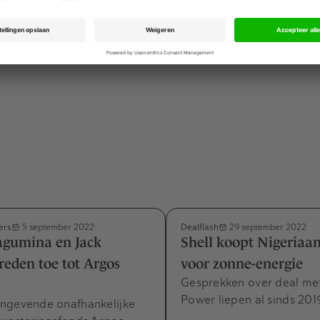
. Shell was het eerste buitenlandse bedrijf dat Nigeria hiel
orraden. Maar herhaaldelijk ging dat gepaard met berichten
dingen van mensenrechten. Nu mikt Shell op een
green shift
i
ers
Dealflash
5 september 2022
29 september 2022
agumina en Jack
Shell koopt Nigeriaan
reden toe tot Argos
voor zonne-energie
Gesprekken over deal me
Power liepen al sinds 201
ngevende onafhankelijke