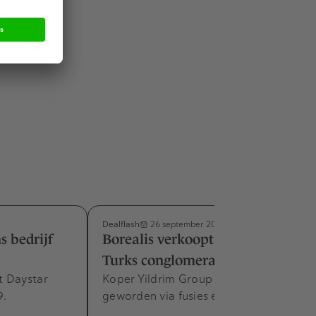
p met de
 over
n het land.
Dealflash
26 september 2022
s bedrijf
Borealis verkoopt Rosier aan
Turks conglomeraat
t Daystar
Koper Yildrim Group is groot
9.
geworden via fusies en overnames.