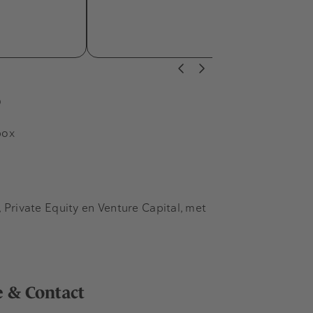
s
box
Private Equity en Venture Capital, met
e & Contact