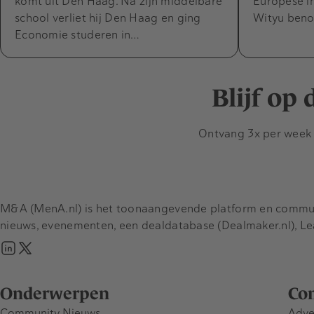
komt uit Den Haag. Na zijn middelbare
Europese i
school verliet hij Den Haag en ging
Wityu beno
Economie studeren in…
Blijf op
Ontvang 3x per week d
M&A (MenA.nl) is het toonaangevende platform en communit
nieuws, evenementen, een dealdatabase (Dealmaker.nl), L
Onderwerpen
Co
Community Nieuws
Adve