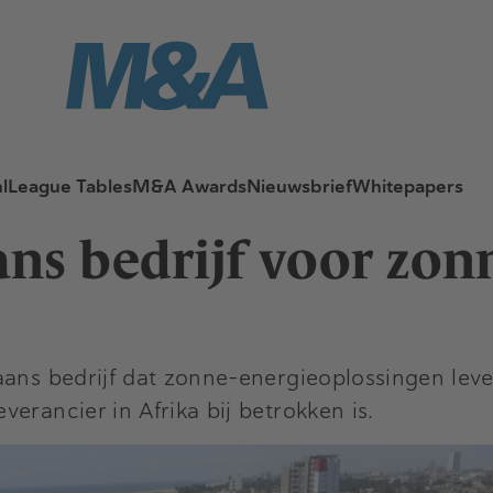
l
League Tables
M&A Awards
Nieuwsbrief
Whitepapers
ans bedrijf voor zon
ans bedrijf dat zonne-energieoplossingen lever
erancier in Afrika bij betrokken is.