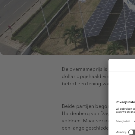
De overnameprijs is niet bekend
dollar opgehaald via meerdere f
betrof een lening van 20 miljoe
Beide partijen begonnen in 2019
Hardenberg van Daystar had he
voldoen. Maar verkoop aan Shel
een lange geschiedenis in Afrik