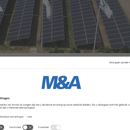
gemaakt. Daystar ging van start in 2017 en heeft 97 miljo
inancieringsrondes. De meest recente dateerde van juli vor
n dollar, verkregen van de International Finance Corporatio
Advertentie
 te praten over een mogelijke deal. Volgens CEO Jasper Gr
t bedrijf nog meer geld moeten ophalen om aan de groeie
l bood meer zekerheid. Bovendien heeft Shell volgens Vo
a.