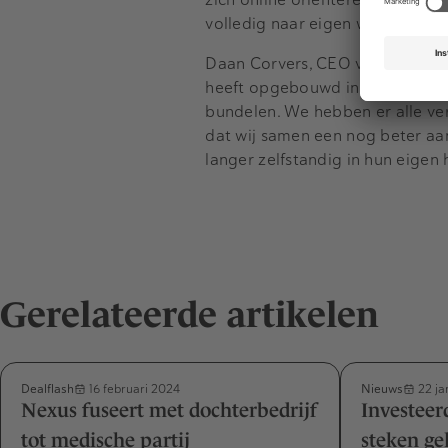
volledig naar eigen wens kunne
Daan Corvers, CEO van Silver Car
heeft opgebouwd in de markt vo
bundelen. We hebben er alle ve
dat wij samen een nog beter aa
langer zelfstandig in hun eigen h
Gerelateerde artikelen
Dealflash
Nieuws
16 februari 2024
22 ja
Nexus fuseert met dochterbedrijf
Investeer
tot medische partij
steken ge