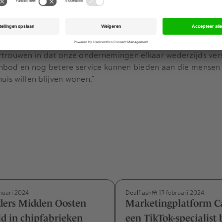
n samenstellen.
e: “Well-Fair is een sterk en innovatief merk dat een leide
or seniorenbedden. We zijn dan ook zeer verheugd de kra
rtrouwen in dat onze ondernemingen elkaar wederzijds ver
nbod en nog betere service kunnen bieden aan die mensen
uis willen blijven wonen.”
Dealflash
nuari 2024
13 februari 2024
ders Midden Oosten
Marketingplatform C
ld in chipfabrieken
een TikTok-specialist