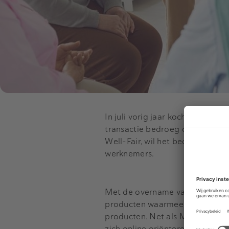
In juli vorig jaar kocht de inve
transactie bedroeg om en nabij 
Well-Fair, wil het bedrijf niet 
werknemers.
Met de overname van Well-Fair,
producten waarmee ouderen lan
producten. Net als Meubelzorg,
zich online oriënteren en vervo