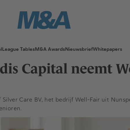
l
League Tables
M&A Awards
Nieuwsbrief
Whitepapers
dis Capital neemt We
Silver Care BV, het bedrijf Well-Fair uit Nunspe
enioren.