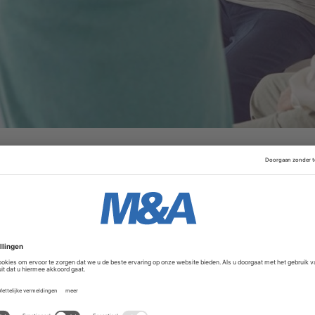
steerder al Meubelzorg, een bedrijf dat stoelen voor oudere
de dertig miljoen euro, meldt het FD. Hoeveel Silver Care 
melden. Bij Well-Fair werken 45 mensen, Meubelzorg heeft 15
Advertentie
 voegt Silver Care twee nieuwe categorieën toe aan het a
ger thuis kunnen blijven wonen: seniorenbedden en wellne
 heeft Well-Fair een consumentgericht businessmodel waar
lgens via een afspraak bij hen thuis of in Well-Fair showroo