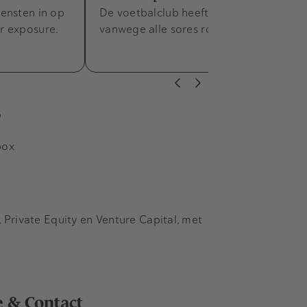
ensten in op
De voetbalclub heeft een deal nodig
r exposure.
vanwege alle sores rond de club.
s
box
Private Equity en Venture Capital, met
e & Contact