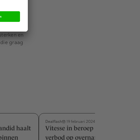
nde positie
chten te
sterken en
 die graag
Dealflash
19 februari 2024
andid haalt
Vitesse in beroep tegen KNVB-
 binnen
verbod op overname