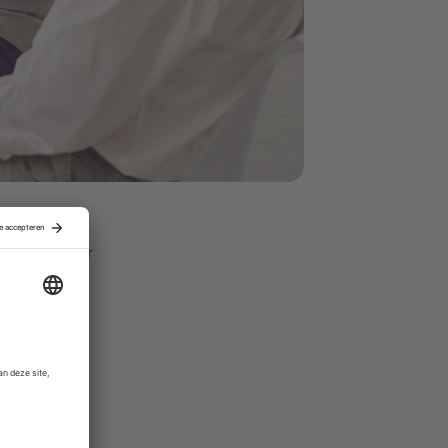
n maakt. Die
neerlegt voor
0
anbod van
ss
bij klanten
m het bed