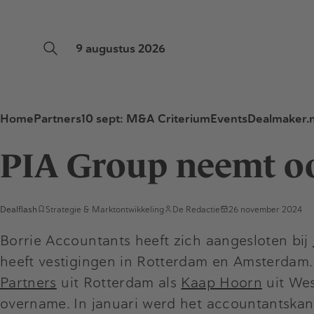
9 augustus 2026
Home
Partners
10 sept: M&A Criterium
Events
Dealmaker.n
PIA Group neemt oo
Dealflash
Strategie & Marktontwikkeling
De Redactie
26 november 2024
Borrie Accountants heeft zich aangesloten bij
heeft vestigingen in Rotterdam en Amsterdam.
Partners
uit Rotterdam als
Kaap Hoorn
uit Wes
overname. In januari werd het accountantska