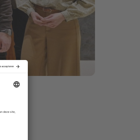
 en biedt
e
ig kantoren.
an HR, data,