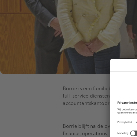
Borrie is een familiebedrijf da
full-service diensten aan. PIA i
accountantskantoor over in zowe
Borrie blijft na de overname o
finance, operations, sales & mark