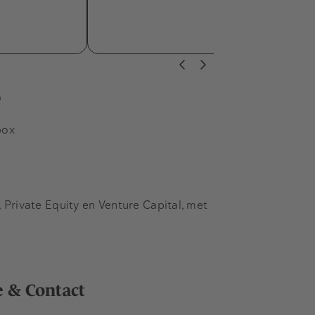
s
box
Private Equity en Venture Capital, met
e & Contact