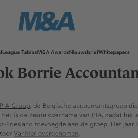
l
League Tables
M&A Awards
Nieuwsbrief
Whitepapers
k Borrie Accountan
PIA Group
, de Belgische accountantsgroep die 
 Het is de zesde overname van PIA, nadat het
t-Friesland toevoegde aan de groep. Het jaar
ntoor
Vanhier overgenomen
.