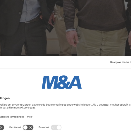
t is opgericht in 1950. Het kantoor heeft een WTA-vergunning
s opgericht in 2012 en neemt sindsdien het ene na het ander
l België als Nederland. Het bedrijf heeft meer dan zevent
Advertentie
pereren onder eigen naam. PIA ondersteunt op het gebied v
eting en advies. Financiële details over de deal zijn niet