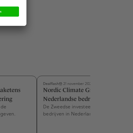
Dealflash
21 november 2024
caketens
Nordic Climate Group neemt zes
ering
Nederlandse bedrijven over
 de
De Zweedse investeerder heeft nu acht
 geven.
bedrijven in Nederland.