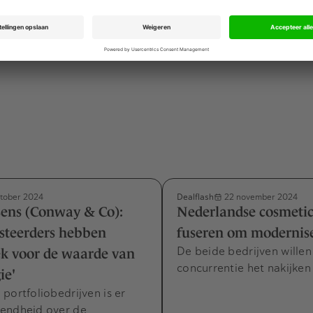
uwers van PIA Group aan een accountancy powerhouse
Dealflash
tober 2024
22 november 2024
sens (Conway & Co):
Nederlandse cosmeti
esteerders hebben
fuseren om modernis
De beide bedrijven willen
ek voor de waarde van
concurrentie het nakijken
ie'
portfoliobedrijven is er
endheid over de