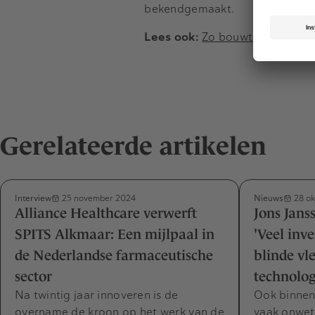
bekendgemaakt.
Lees ook:
Zo bouwt Ewout Bro
Gerelateerde artikelen
Interview
Nieuws
25 november 2024
28 ok
Alliance Healthcare verwerft
Jons Jans
SPITS Alkmaar: Een mijlpaal in
'Veel inv
de Nederlandse farmaceutische
blinde vl
sector
technolog
Na twintig jaar innoveren is de
Ook binnen 
overname de kroon op het werk van de
vaak onwet