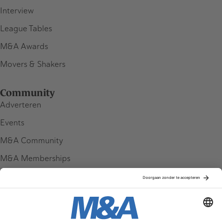
Interview
League Tables
M&A Awards
Movers & Shakers
Community
Adverteren
Events
M&A Community
M&A Memberships
League Tables
M&A Magazine
Partners