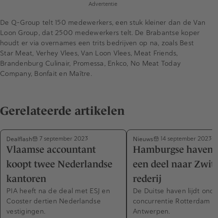
Advertentie
De Q-Group telt 150 medewerkers, een stuk kleiner dan de Van
Loon Group, dat 2500 medewerkers telt. De Brabantse koper
houdt er via overnames een trits bedrijven op na, zoals Best
Star Meat, Verhey Vlees, Van Loon Vlees, Meat Friends,
Brandenburg Culinair, Promessa, Enkco, No Meat Today
Company, Bonfait en Maître.
Gerelateerde artikelen
Dealflash
Nieuws
7 september 2023
14 september 2023
Vlaamse accountant
Hamburgse haven 
koopt twee Nederlandse
een deel naar Zwit
kantoren
rederij
PIA heeft na de deal met ESJ en
De Duitse haven lijdt onde
Cooster dertien Nederlandse
concurrentie Rotterdam e
vestigingen.
Antwerpen.