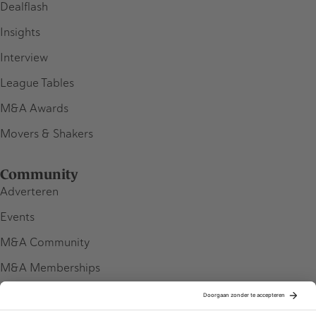
Dealflash
Insights
Interview
League Tables
M&A Awards
Movers & Shakers
Community
Adverteren
Events
M&A Community
M&A Memberships
League Tables