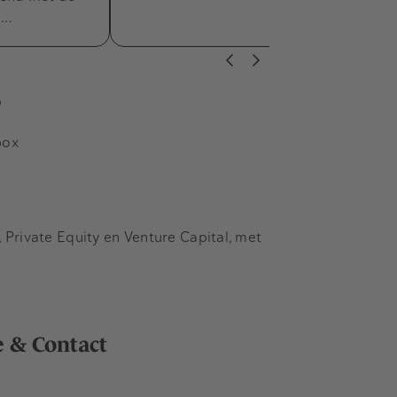
e…
s
box
Private Equity en Venture Capital, met
e & Contact