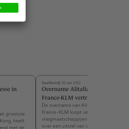
Dealflash
30 mei 2012
esse in
Overname Alitalia door Air
France-KLM vertraagd
De overname van Alitalia door Air
France-KLM loopt vertraging op. De
het grootste
vliegmaatschappijen zijn in overleg
Kong, heeft
over een uitstel van de…
kend met de