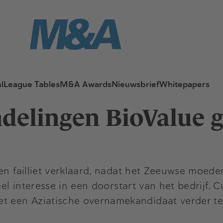
l
League Tables
M&A Awards
Nieuwsbrief
Whitepapers
elingen BioValue g
en failliet verklaard, nadat het Zeeuwse moeder
eel interesse in een doorstart van het bedrijf.
 een Aziatische overnamekandidaat verder te