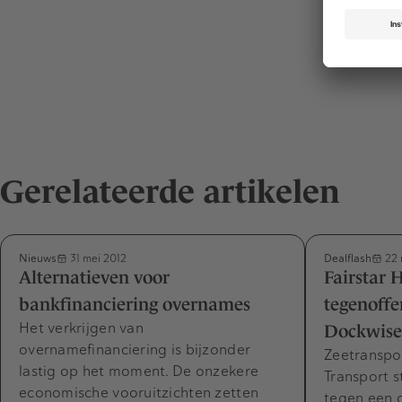
Gerelateerde artikelen
Nieuws
Dealflash
31 mei 2012
22 
Alternatieven voor
Fairstar 
bankfinanciering overnames
tegenoffe
Het verkrijgen van
Dockwise
overnamefinanciering is bijzonder
Zeetranspor
lastig op het moment. De onzekere
Transport s
economische vooruitzichten zetten
tegen een 