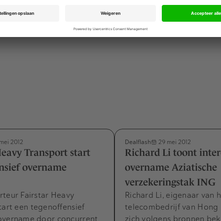
Advertentie
Dealflash
mei 2012
29 mei 2012
Heavy Transport start
Richard Li toont inter
nsief overname
overname Aziatische
verzekeringstak ING
teur Fairstar Heavy
Richard Li, eigenaar van 
tart een tegenoffensief
telecombedrijf van Hong 
overname door concurrent
zich volgens bronnen be