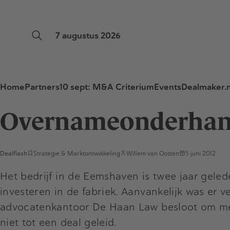
7 augustus 2026
Home
Partners
10 sept: M&A Criterium
Events
Dealmaker.n
Overnameonderhand
Dealflash
Strategie & Marktontwikkeling
Willem van Oosten
5 juni 2012
Het bedrijf in de Eemshaven is twee jaar geled
investeren in de fabriek. Aanvankelijk was er v
advocatenkantoor De Haan Law besloot om met
niet tot een deal geleid.