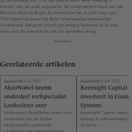
op de verkoop van TLN. Het bedrijf komt weer volledig in
handen van de oude eigenaren, de ondernemers Hans van der
Wind en Wiet de Bruijn. Zij verkochten het in 2016 nog voor
300 miljoen euro aan de Brits-Amerikaanse investeerder
Towerbrook. Die partij schrijft zijn belang helemaal af en ziet
niets voor de overdracht van zijn aandelen terug.
Advertentie
Gerelateerde artikelen
Dealflash
Dealflash
6 juli 2022
21 juni 2022
AkzoNobel neemt
Keensight Capital
onderdeel verfspecialist
investeert in Lisam
Lankwitzer over
Systems
Verfconcern AkzoNobel neemt een
Keensight Capital neemt 
onderdeel van de Duitse
belang in softwarebedrijf
verfspecialist Lankwitzer
Systems.
Lackfabrik over. Het betreft de