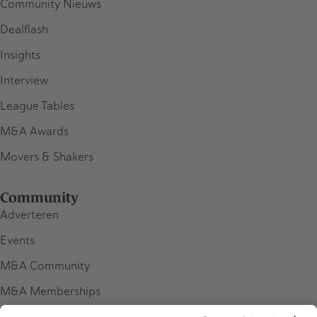
Community Nieuws
Dealflash
Insights
Interview
League Tables
M&A Awards
Movers & Shakers
Community
Adverteren
Events
M&A Community
M&A Memberships
League Tables