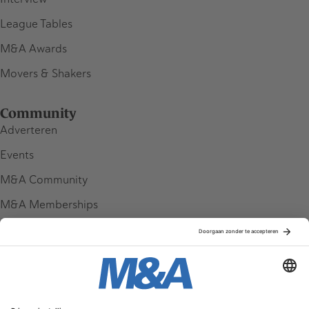
League Tables
M&A Awards
Movers & Shakers
Community
Adverteren
Events
M&A Community
M&A Memberships
League Tables
M&A Magazine
Partners