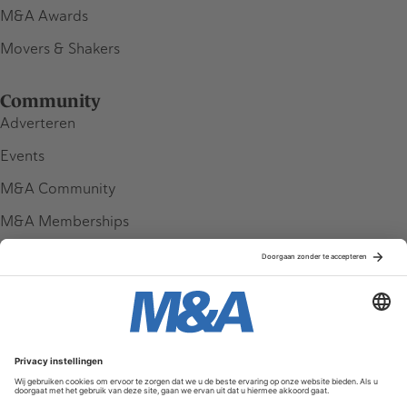
M&A Awards
Movers & Shakers
Community
Adverteren
Events
M&A Community
M&A Memberships
League Tables
M&A Magazine
Partners
Service & Contact
Contact