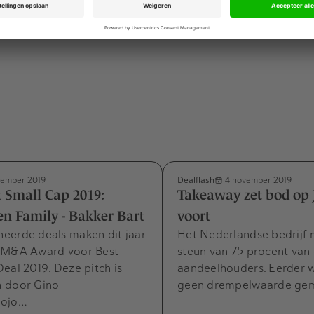
Advertentie
Dealflash
ember 2019
4 november 2019
t Small Cap 2019:
Takeaway zet bod op 
n Family - Bakker Bart
voort
eerde deals maken dit jaar
Het Nederlandse bedrijf 
 M&A Award voor Best
steun van 75 procent van
eal 2019. Deze pitch is
aandeelhouders. Eerder 
 door Gino
geen drempelwaarde gem
dojo…