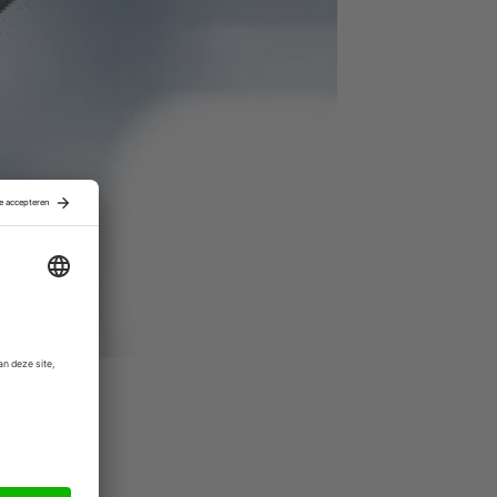
's Bay
 handen was
Canadese