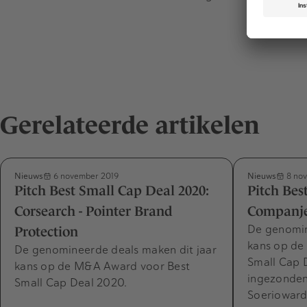
Gerelateerde artikelen
Nieuws
Nieuws
6 november 2019
8 nov
Pitch Best Small Cap Deal 2020:
Pitch Bes
Corsearch - Pointer Brand
Companje
De genomin
Protection
kans op de
De genomineerde deals maken dit jaar
Small Cap D
kans op de M&A Award voor Best
ingezonden
Small Cap Deal 2020.
Soeriowar