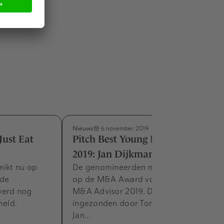
Nieuws
6 november 2019
Just Eat
Pitch Best Young M&A Advisor
2019: Jan Dijkmans, Marktlink
mikt nu op
De genomineerden maken dit jaar kans
 de
op de M&A Award voor Best Young
werd nog
M&A Advisor 2019. Deze pitch is
eld.
ingezonden door Tom Beltman voor
Jan…