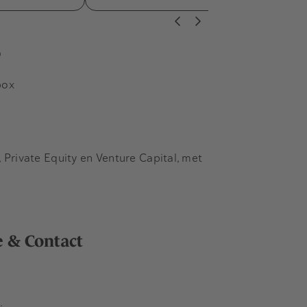
s
box
Private Equity en Venture Capital, met
e & Contact