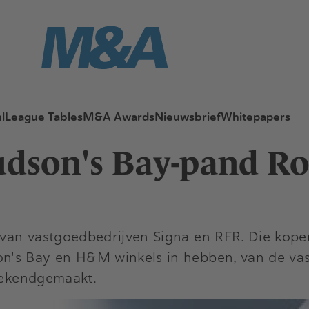
l
League Tables
M&A Awards
Nieuwsbrief
Whitepapers
udson's Bay-pand R
van vastgoedbedrijven Signa en RFR. Die kopen
n's Bay en H&M winkels in hebben, van de vas
 bekendgemaakt.