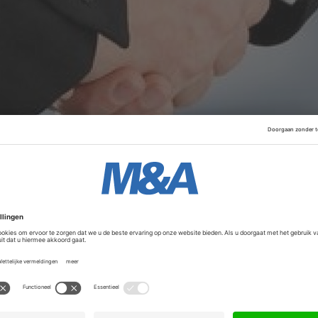
tenrijkse Signa de meeste Europese activiteiten van Hudson
ar van het Duitse Karstadt en nam Galeria Kaufhof, dat in
r. Alleen de Nederlandse Hudson's Bay-winkels bleven in 
t einde van het jaar dicht.