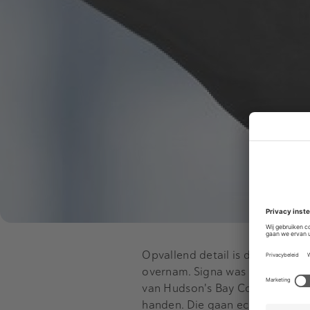
Opvallend detail is dat het Oos
overnam. Signa was al de eigena
van Hudson's Bay Company, ove
handen. Die gaan echter voor he