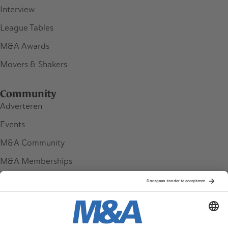
Interview
League Tables
M&A Awards
Movers & Shakers
Community
Adverteren
Events
M&A Community
M&A Memberships
League Tables
M&A Magazine
Partners