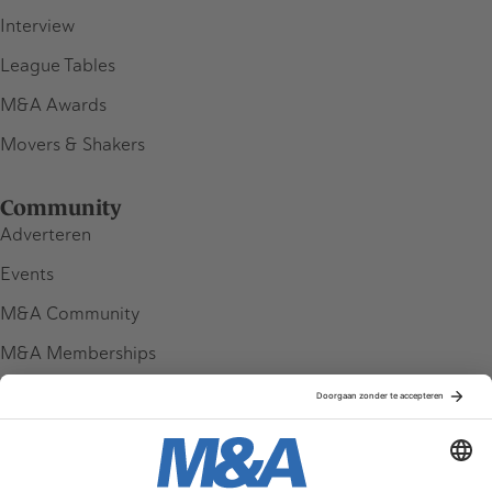
Interview
League Tables
M&A Awards
Movers & Shakers
Community
Adverteren
Events
M&A Community
M&A Memberships
League Tables
M&A Magazine
Partners