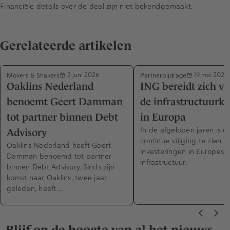
Financiële details over de deal zijn niet bekendgemaakt.
Gerelateerde artikelen
Movers & Shakers
Partnerbijdrage
2 juni 2026
19 mei 2026
Oaklins Nederland
ING bereidt zich vo
benoemt Geert Damman
de infrastructuurk
tot partner binnen Debt
in Europa
In de afgelopen jaren is e
Advisory
continue stijging te zien in
Oaklins Nederland heeft Geert
investeringen in Europese
Damman benoemd tot partner
infrastructuur.
binnen Debt Advisory. Sinds zijn
komst naar Oaklins, twee jaar
geleden, heeft…
Blijf op de hoogte van al het nieuws