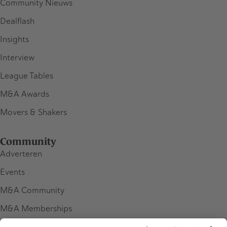
Community Nieuws
Dealflash
Insights
Interview
League Tables
M&A Awards
Movers & Shakers
Community
Adverteren
Events
M&A Community
M&A Memberships
League Tables