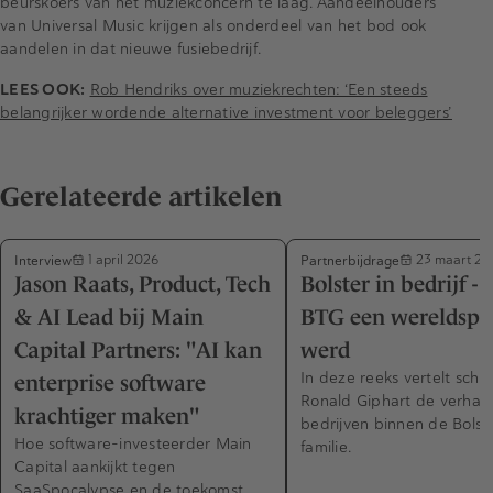
beurskoers van het muziekconcern te laag. Aandeelhouders
van Universal Music krijgen als onderdeel van het bod ook
aandelen in dat nieuwe fusiebedrijf.
LEES OOK:
Rob Hendriks over muziekrechten: ‘Een steeds
belangrijker wordende alternative investment voor beleggers’
Gerelateerde artikelen
Interview
Partnerbijdrage
1 april 2026
23 maart 20
Jason Raats, Product, Tech
Bolster in bedrijf -
& AI Lead bij Main
BTG een wereldspe
Capital Partners: "AI kan
werd
In deze reeks vertelt schri
enterprise software
Ronald Giphart de verhal
krachtiger maken"
bedrijven binnen de Bolst
Hoe software-investeerder Main
familie.
Capital aankijkt tegen
SaaSpocalypse en de toekomst