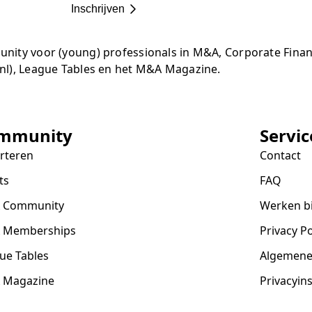
Inschrijven
ty voor (young) professionals in M&A, Corporate Finance
nl), League Tables en het M&A Magazine.
mmunity
Servic
rteren
Contact
ts
FAQ
 Community
Werken bi
 Memberships
Privacy Po
ue Tables
Algemene
 Magazine
Privacyin
ners