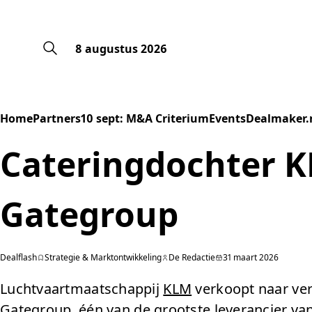
8 augustus 2026
Home
Partners
10 sept: M&A Criterium
Events
Dealmaker.
Cateringdochter K
Gategroup
Dealflash
Strategie & Marktontwikkeling
De Redactie
31 maart 2026
Luchtvaartmaatschappij
KLM
verkoopt naar ver
Gategroup
, één van de grootste leverancier van