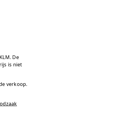
 KLM. De
s is niet
de verkoop.
noodzaak