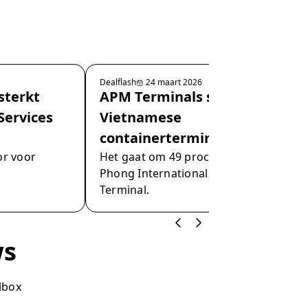
Dealflash
24 maart 2026
sterkt
APM Terminals stapt in
 Services
Vietnamese
containerterminal
or voor
Het gaat om 49 procent in Hateco Hai
Phong International Container
Terminal.
ws
lbox