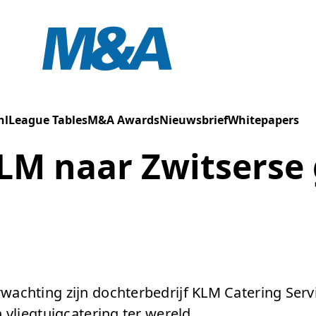
nl
League Tables
M&A Awards
Nieuwsbrief
Whitepapers
LM naar Zwitserse
wachting zijn dochterbedrijf KLM Catering Servi
 vliegtuigcatering ter wereld.