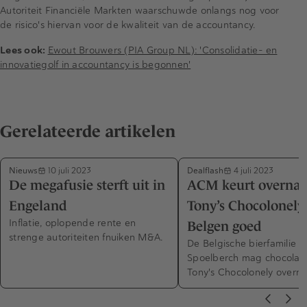
Autoriteit Financiële Markten waarschuwde onlangs nog voor
de risico's hiervan voor de kwaliteit van de accountancy.
Lees ook:
Ewout Brouwers (PIA Group NL): 'Consolidatie- en
innovatiegolf in accountancy is begonnen'
Gerelateerde artikelen
Nieuws
Dealflash
10 juli 2023
4 juli 2023
De megafusie sterft uit in
ACM keurt overna
Engeland
Tony’s Chocolonely
Inflatie, oplopende rente en
Belgen goed
strenge autoriteiten fnuiken M&A.
De Belgische bierfamilie 
Spoelberch mag chocolade
Tony's Chocolonely overn