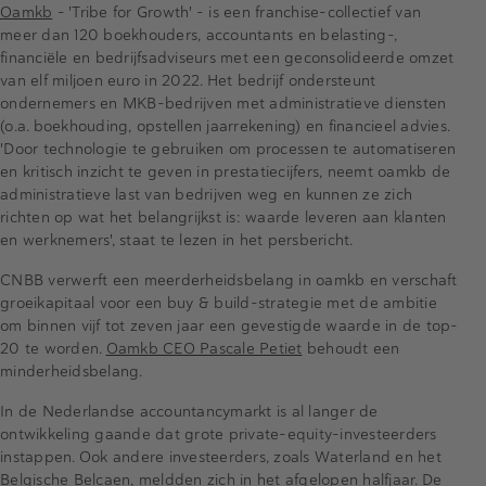
Oamkb
- 'Tribe for Growth' - is een franchise-collectief van
meer dan 120 boekhouders, accountants en belasting-,
financiële en bedrijfsadviseurs met een geconsolideerde omzet
van elf miljoen euro in 2022. Het bedrijf ondersteunt
ondernemers en MKB-bedrijven met administratieve diensten
(o.a. boekhouding, opstellen jaarrekening) en financieel advies.
'Door technologie te gebruiken om processen te automatiseren
en kritisch inzicht te geven in prestatiecijfers, neemt oamkb de
administratieve last van bedrijven weg en kunnen ze zich
richten op wat het belangrijkst is: waarde leveren aan klanten
en werknemers', staat te lezen in het persbericht.
CNBB verwerft een meerderheidsbelang in oamkb en verschaft
groeikapitaal voor een buy & build-strategie met de ambitie
om binnen vijf tot zeven jaar een gevestigde waarde in de top-
20 te worden.
Oamkb CEO Pascale Petiet
behoudt een
minderheidsbelang.
In de Nederlandse accountancymarkt is al langer de
ontwikkeling gaande dat grote private-equity-investeerders
instappen. Ook andere investeerders, zoals Waterland en het
Belgische Belcaen, meldden zich in het afgelopen halfjaar. De