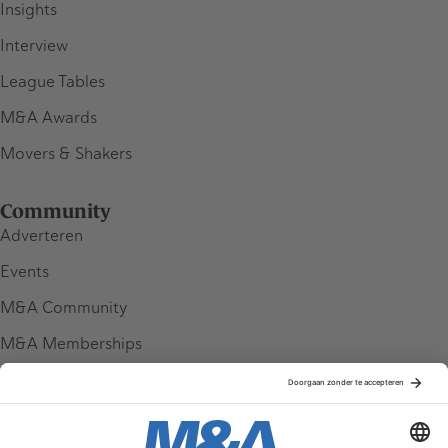
Insights
Interview
League Tables
M&A Awards
Movers & Shakers
Community
Adverteren
Events
M&A Community
M&A Memberships
League Tables
M&A Magazine