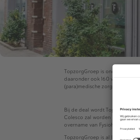
TopzorgGroep is onderdeel va
daaronder ook 160 vestigingen v
(para)medische zorg.
Bij de deal wordt TopzorgGroe
Colesco zal worden gebruikt o
overname van FysioHolland te 
TopzorgGroep
is al langer op 