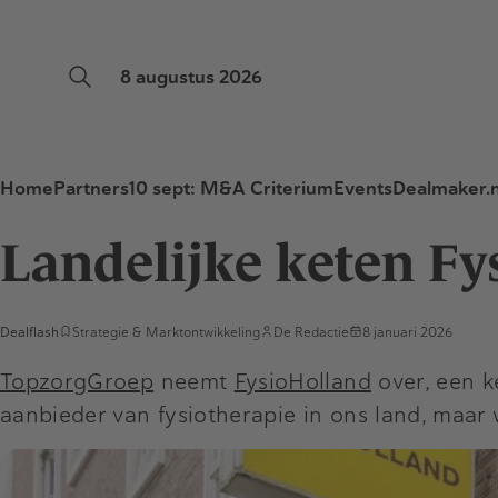
8 augustus 2026
Home
Partners
10 sept: M&A Criterium
Events
Dealmaker.n
Landelijke keten F
Dealflash
Strategie & Marktontwikkeling
De Redactie
8 januari 2026
TopzorgGroep
neemt
FysioHolland
over, een k
aanbieder van fysiotherapie in ons land, maar 