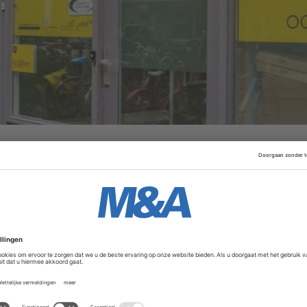
n
Capital A
, De zorgketen is met meer dan 320 vestigingen,
ia schoollocaties, een grote aanbieder in multidisciplinair
Advertentie
p geadviseerd door
Colesco Capital
. De unitranche-facilitei
m de bestaande schulden van TopzorgGroep te herfinancier
ondersteunen.
overnamepad. In mei vorig jaar werd
Intraverte overgenome