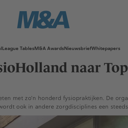
l
League Tables
M&A Awards
Nieuwsbrief
Whitepapers
ysioHolland naar To
eten met zo'n honderd fysiopraktijken. De organ
wordt ook in andere zorgdisciplines een steeds 