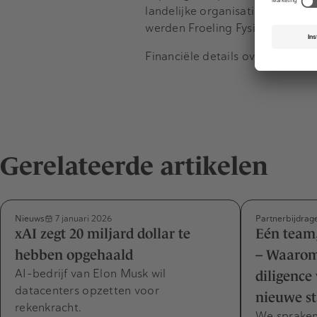
landelijke organisatie met 180 l
werden Froeling Fysiotherapie,
Financiële details over de deal
Gerelateerde artikelen
Nieuws
Partnerbijdrag
7 januari 2026
xAI zegt 20 miljard dollar te
Eén team,
hebben opgehaald
– Waarom
AI-bedrijf van Elon Musk wil
diligence
datacenters opzetten voor
nieuwe s
rekenkracht.
We spraken