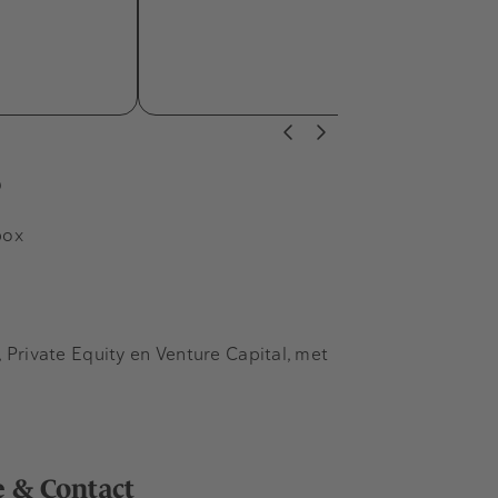
s
box
Private Equity en Venture Capital, met
e & Contact