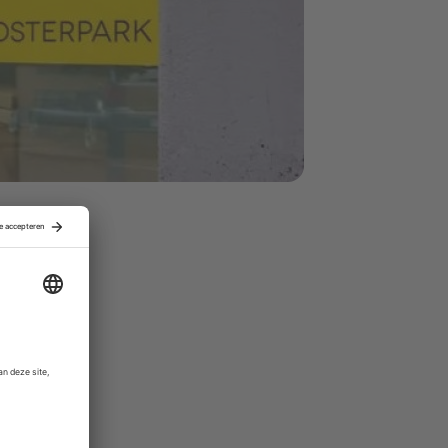
 met
e
t van
en en de
n
, een