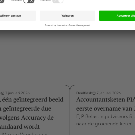
ocaties voor multidisciplinaire hulp aan jongeren via schole
 Isokin Training en Therapie, en OCA Almere toegevoegd.
 zijn niet bekendgemaakt.
e
Dealflash
7 januari 2026
7 januari 2026
 één geïntegreerd beeld
Accountantsketen PI
 geïntegreerde due
eerste overname van 
EJP Belastingadviseurs &
 volgens Accuracy de
naar de groeiende keten.
tandaard wordt
 Martijn Vogelaar en