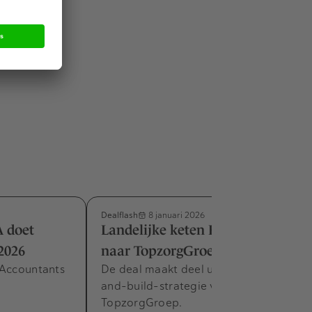
n.
Eerder
Dealflash
8 januari 2026
A doet
Landelijke keten FysioHolland
2026
naar TopzorgGroep
 Accountants
De deal maakt deel uit van de buy-
and-build-strategie van
TopzorgGroep.