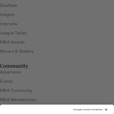
Dealflash
Insights
Interview
League Tables
M&A Awards
Movers & Shakers
Community
Adverteren
Events
M&A Community
M&A Memberships
League Tables