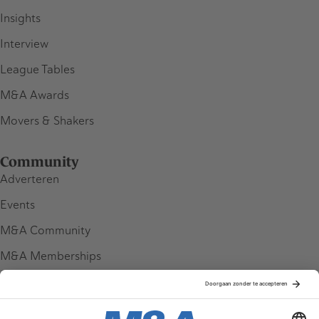
Insights
Interview
League Tables
M&A Awards
Movers & Shakers
Community
Adverteren
Events
M&A Community
M&A Memberships
League Tables
M&A Magazine