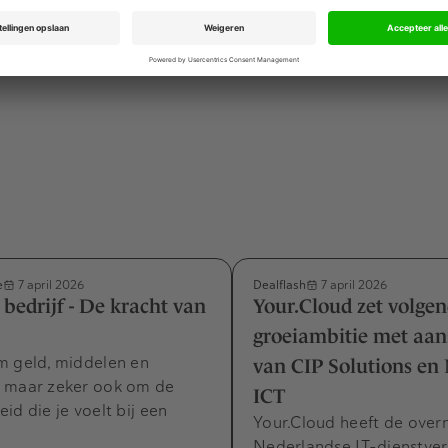
 zijn niet bekendgemaakt.
bedrijven nog steeds groter dan het aanbod
e
Dealflash
7 april 2026
7 april 2026
 bedrijf - De kracht van
Your.Cloud zet volgen
groeiambitie met aan
m geld, middelen en
van CIP Solutions e
 maar zeker ook om de
ICT
id die je voelt bij een
Your.Cloud heeft de ove
Nederlandse IT-dienstver