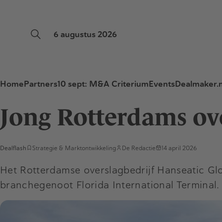
6 augustus 2026
Home
Partners
10 sept: M&A Criterium
Events
Dealmaker.n
Jong Rotterdams over
Dealflash
Strategie & Marktontwikkeling
De Redactie
14 april 2026
Het Rotterdamse overslagbedrijf Hanseatic Gl
branchegenoot Florida International Terminal.