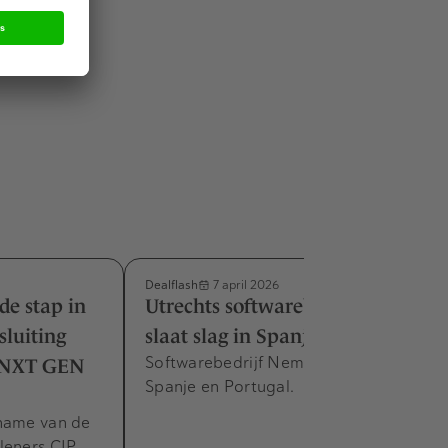
Dealflash
7 april 2026
de stap in
Utrechts softwarebedrijf Eneve
sluiting
slaat slag in Spanje
Softwarebedrijf Nemon is actief in
n NXT GEN
Spanje en Portugal.
rname van de
leners CIP