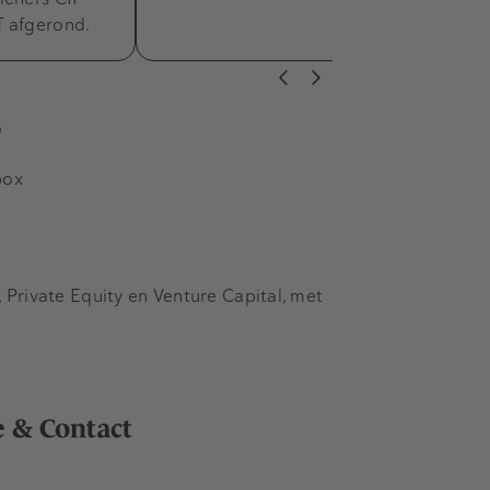
T afgerond.
s
box
Private Equity en Venture Capital, met
e & Contact