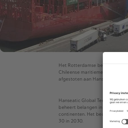
Het Rotterdamse bedrijf was ge
Chileense maritieme en logisti
afgestoten aan Hanseatic.
Hanseatic Global Terminals is o
beheert belangen in 21 haventerm
continenten. Het bedrijf wil het
30 in 2030.