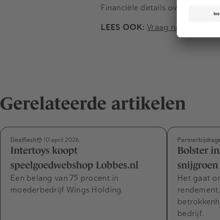
Financiële details over de deal
LEES OOK:
Vraag naar sterke 
Gerelateerde artikelen
Dealflash
Partnerbijdrag
10 april 2026
Intertoys koopt
Bolster in
speelgoedwebshop Lobbes.nl
snijgroen
Een belang van 75 procent in
Het gaat o
moederbedrijf Wings Holding.
rendement,
betrokkenhe
bedrijf.