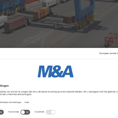
deeltelijk eigenaar van de Amerikaanse terminal, samen m
eke bedrijvengroep Grupo Empresas Navieras. Deze heeft n
Advertentie
pgericht in 2023 door het Duitse containerbedrijf
Hapag-Ll
inals en aanvullende logistieke diensten in elf landen op v
 aantal haventerminals in haar portefeuille uitbreiden van 21