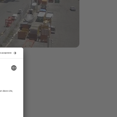
et de
u het belang
oyd
en
ijf
 naar circa