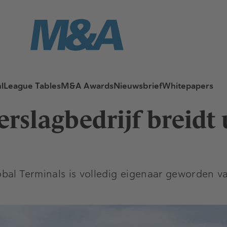
l
League Tables
M&A Awards
Nieuwsbrief
Whitepapers
slagbedrijf breidt u
obal Terminals is volledig eigenaar geworden 