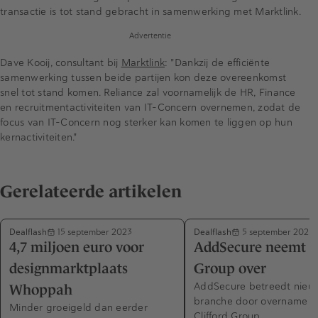
transactie is tot stand gebracht in samenwerking met Marktlink.
Advertentie
Dave Kooij, consultant bij
Marktlink
: "Dankzij de efficiënte
samenwerking tussen beide partijen kon deze overeenkomst
snel tot stand komen. Reliance zal voornamelijk de HR, Finance
en recruitmentactiviteiten van IT-Concern overnemen, zodat de
focus van IT-Concern nog sterker kan komen te liggen op hun
kernactiviteiten."
Gerelateerde artikelen
Dealflash
Dealflash
15 september 2023
5 september 2023
4,7 miljoen euro voor
AddSecure neemt Cl
designmarktplaats
Group over
AddSecure betreedt nieuw
Whoppah
branche door overname v
Minder groeigeld dan eerder
Clifford Group