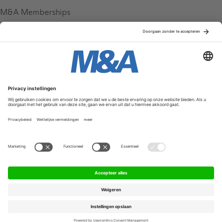
M&A Memberships
League Tables
M&A Magazine
Partners
Service & Contact
Contact
FAQ
Werken bij ons
Privacy Policy
Algemene Voorwaarden
Privacyinstellingen
© 2026 M&A