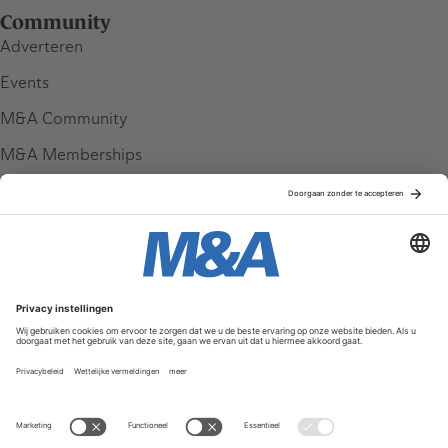
Community
Adverteren
Events
M&A Community
M&A Memberships
League Tables
M&A Magazine
Partners
Service & Contact
Contact
FAQ
Werken bij ons