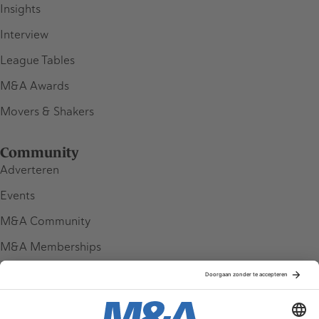
Insights
Interview
League Tables
M&A Awards
Movers & Shakers
Community
Adverteren
Events
M&A Community
M&A Memberships
League Tables
M&A Magazine