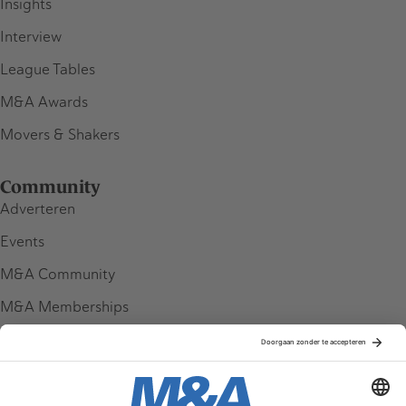
Insights
Interview
League Tables
M&A Awards
Movers & Shakers
Community
Adverteren
Events
M&A Community
M&A Memberships
League Tables
M&A Magazine
Partners