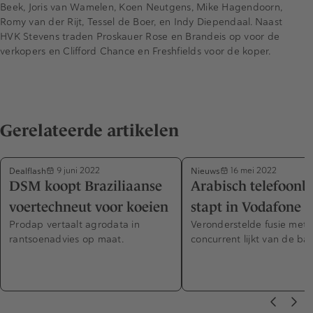
Beek, Joris van Wamelen, Koen Neutgens, Mike Hagendoorn,
Romy van der Rijt, Tessel de Boer, en Indy Diependaal. Naast
HVK Stevens traden Proskauer Rose en Brandeis op voor de
verkopers en Clifford Chance en Freshfields voor de koper.
Gerelateerde artikelen
Dealflash
Nieuws
9 juni 2022
16 mei 2022
DSM koopt Braziliaanse
Arabisch telefoonbe
voertechneut voor koeien
stapt in Vodafone
Prodap vertaalt agrodata in
Veronderstelde fusie met B
rantsoenadvies op maat.
concurrent lijkt van de ba