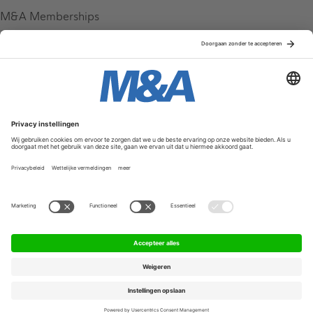
M&A Memberships
League Tables
M&A Magazine
Partners
Service & Contact
Contact
FAQ
Werken bij ons
Privacy Policy
Algemene Voorwaarden
Privacyinstellingen
© 2026 M&A