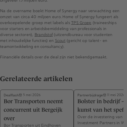
ongeveer 15 miljoen euro.
Na de overname boekt Home of Synergy naar verwachting een
omzet van circa 40 miljoen euro. Home of Synergy fungeert als
overkoepelende groep met labels als
TPS Groep
(traineeships
voor starters en arbeidsbemiddeling van professionals in
diverse sectoren),
Brandstof
(uitzendbureau voor studenten
met inhoudelijke functies) en
Scout
(gericht op talent- en
teamontwikkeling en consultancy).
Fiinanciële details over de deal zijn niet bekendgemaakt.
Gerelateerde artikelen
Dealflash
Partnerbijdrage
5 mei 2026
11 mei 2026
Bor Transporten neemt
Bolster in bedrijf –
concurrent uit Bergeijk
kunst van het speff
Over de investering van B
over
Investment Partners in WI
Bor Transporten uit Eindhoven