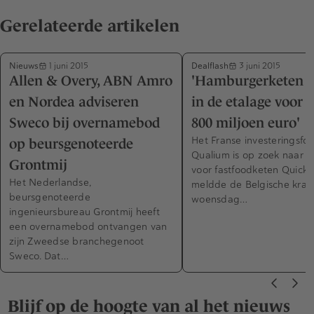
Gerelateerde artikelen
Nieuws
Dealflash
1 juni 2015
3 juni 2015
Allen & Overy, ABN Amro
'Hamburgerketen 
en Nordea adviseren
in de etalage voor z
Sweco bij overnamebod
800 miljoen euro'
Het Franse investeringsfo
op beursgenoteerde
Qualium is op zoek naar 
Grontmij
voor fastfoodketen Quick.
Het Nederlandse,
meldde de Belgische krant
beursgenoteerde
woensdag…
ingenieursbureau Grontmij heeft
een overnamebod ontvangen van
zijn Zweedse branchegenoot
Sweco. Dat…
Blijf op de hoogte van al het nieuws