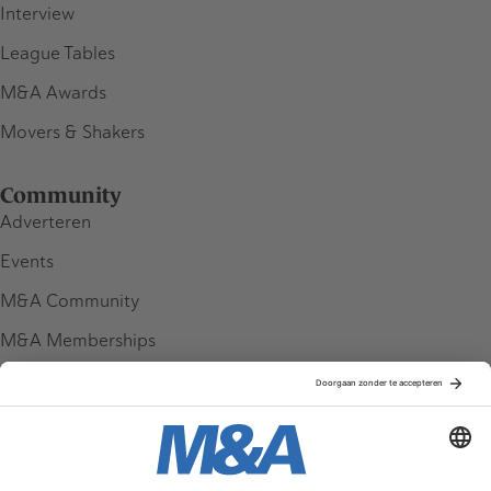
Interview
League Tables
M&A Awards
Movers & Shakers
Community
Adverteren
Events
M&A Community
M&A Memberships
League Tables
M&A Magazine
Partners