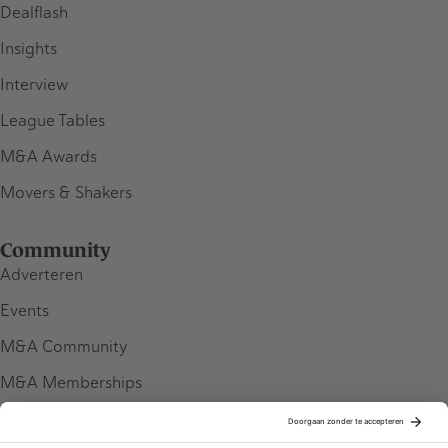
Dealflash
Insights
Interview
League Tables
M&A Awards
Movers & Shakers
Community
Adverteren
Events
M&A Community
M&A Memberships
League Tables