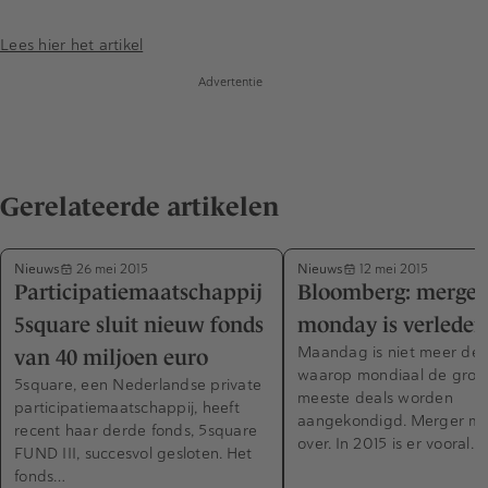
Lees hier het artikel
Advertentie
Gerelateerde artikelen
Nieuws
Nieuws
26 mei 2015
12 mei 2015
Participatiemaatschappij
Bloomberg: merger
5square sluit nieuw fonds
monday is verleden 
Maandag is niet meer de
van 40 miljoen euro
waarop mondiaal de groot
5square, een Nederlandse private
meeste deals worden
participatiemaatschappij, heeft
aangekondigd. Merger mo
recent haar derde fonds, 5square
over. In 2015 is er vooral…
FUND III, succesvol gesloten. Het
fonds…