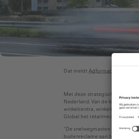
Dat meldt
Adformatie
.
Met deze strategische uitbreidi
Nederland. Van de bushokjes op s
winkelcentra, winkelstraten, s
Global het retailmedianetwerk
“De snelwegmasten waren de la
buitenreclame aan te kunnen bie