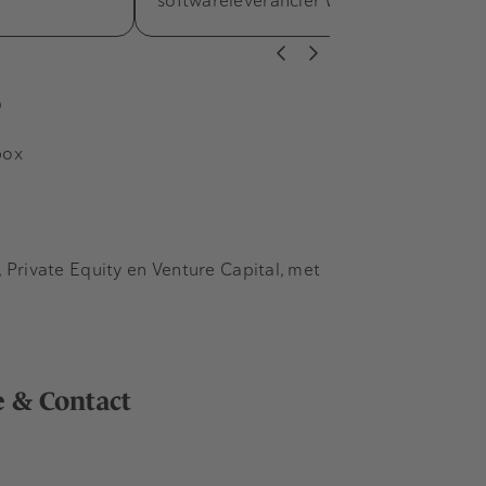
softwareleverancier Whitevision aan.
s
box
Private Equity en Venture Capital, met
e & Contact