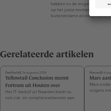
hebben nu de mogelijkheid de c
op het juiste moment te bereik
buitenreclame als enige echte
Gerelateerde artikelen
Dealflash
Nieuws
26 augustus 2024
6 aug
Yellowtail Conclusion neemt
Mars aast
Mars onder
Fortrum uit Houten over
volgens int
Het IT-bedrijf uit Naarden biedt nu
ook risk- en compliancediensten aan.