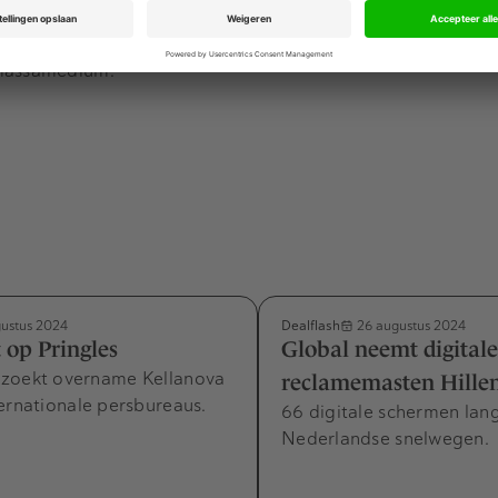
onsument gedurende de hele reis vanuit huis tot de eind
en. Hiermee spelen we perfect in op de groeiende vraag na
 massamedium.”
Dealflash
ustus 2024
26 augustus 2024
 op Pringles
Global neemt digitale
zoekt overname Kellanova
reclamemasten Hillen
ernationale persbureaus.
66 digitale schermen lan
Nederlandse snelwegen.