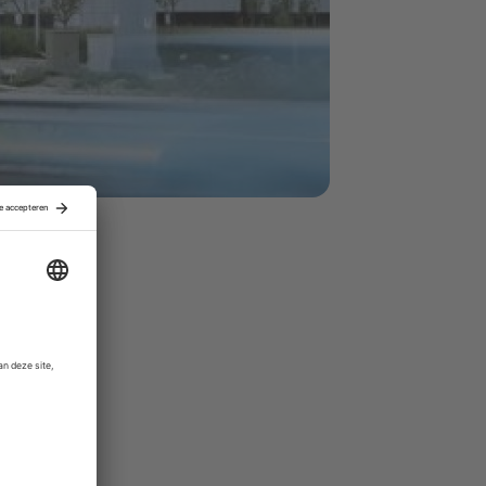
cten in
ations, in
ent breidde
 van
eerders