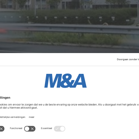
Advertentie
ng beschikt Global over alle belangrijke buitenreclameobje
traat tot aan de digitale schermen op tankstations, treinst
upermarkten en nu ook langs de Nederlandse snelwegen. Rec
 uit door een samenwerking met Hema.
atste belangrijke schakel om alle toonaangevende vormen
den”, zegt managing director Eric Kip van Global. “Advert