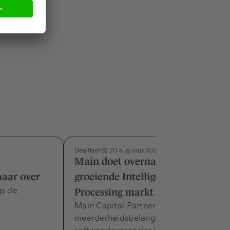
bestemming
ar
Dealflash
20 augustus 2024
Main doet overname in
aar over
groeiende Intelligent Document
gs de
Processing markt
Main Capital Partners kondigt
meerderheidsbelang in