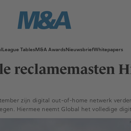
l
League Tables
M&A Awards
Nieuwsbrief
Whitepapers
le reclamemasten Hi
tember zijn digital out-of-home netwerk verder
gen. Hiermee neemt Global het volledige digit