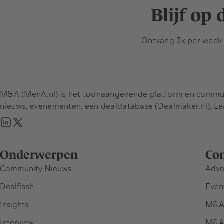
Blijf op
Ontvang 3x per week d
M&A (MenA.nl) is het toonaangevende platform en communit
nieuws, evenementen, een dealdatabase (Dealmaker.nl), L
Onderwerpen
Co
Community Nieuws
Adve
Dealflash
Even
Insights
M&A
Interview
M&A