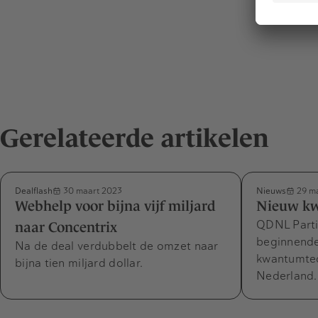
Gerelateerde artikelen
Dealflash
Nieuws
30 maart 2023
29 ma
Webhelp voor bijna vijf miljard
Nieuw k
QDNL Partic
naar Concentrix
beginnend
Na de deal verdubbelt de omzet naar
kwantumtec
bijna tien miljard dollar.
Nederland.