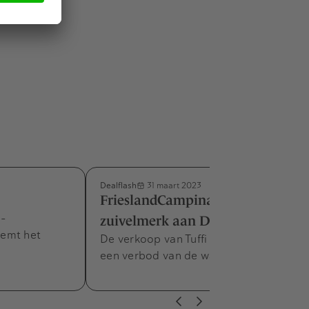
Dealflash
31 maart 2023
FrieslandCampina verkoopt
e-
zuivelmerk aan Duitsers
emt het
De verkoop van Tuffi stuitte eerst op
een verbod van de waakhond.