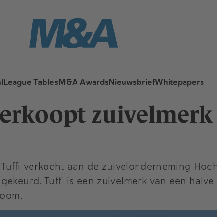
l
League Tables
M&A Awards
Nieuwsbrief
Whitepapers
erkoopt zuivelmerk 
 Tuffi verkocht aan de zuivelonderneming Hoc
gekeurd. Tuffi is een zuivelmerk van een halv
 room.