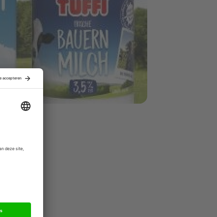
 enkele
stpudding