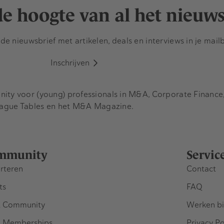
 de hoogte van al het nieuw
e nieuwsbrief met artikelen, deals en interviews in je mail
Inschrijven
y voor (young) professionals in M&A, Corporate Finance, 
eague Tables en het M&A Magazine.
mmunity
Servic
rteren
Contact
ts
FAQ
 Community
Werken bi
 Memberships
Privacy Po