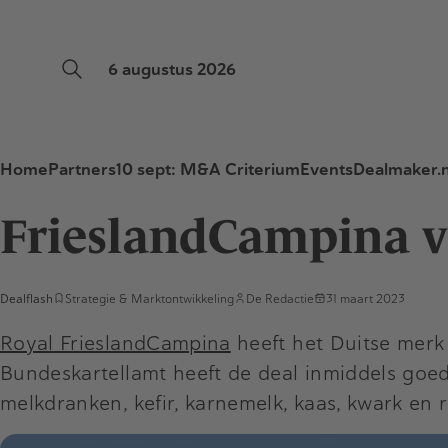
6 augustus 2026
Home
Partners
10 sept: M&A Criterium
Events
Dealmaker.n
FrieslandCampina v
Dealflash
Strategie & Marktontwikkeling
De Redactie
31 maart 2023
Royal FrieslandCampina
heeft het Duitse merk
Bundeskartellamt heeft de deal inmiddels goed
melkdranken, kefir, karnemelk, kaas, kwark en