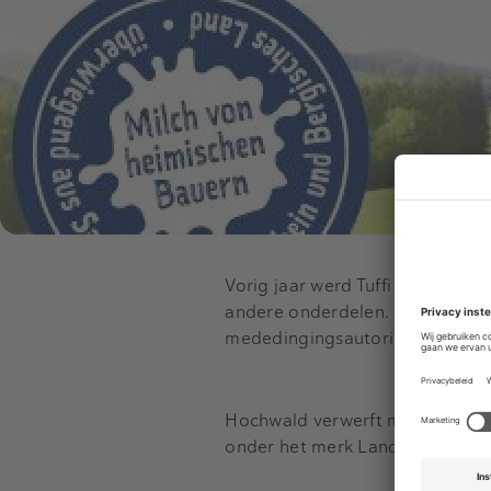
Vorig jaar werd Tuffi door verk
andere onderdelen. Maar deze 
mededingingsautoriteit.
Hochwald verwerft met de overn
onder het merk Landliebe. Finan