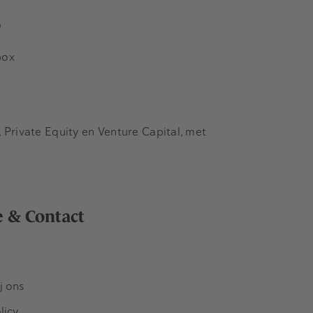
s
box
Private Equity en Venture Capital, met
e & Contact
j ons
licy