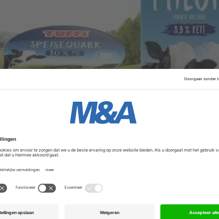
ocht aan de zuivelgroep Theo Müller uit Beieren, samen met
deal vond geen genade in de ogen van de Duitse
Advertentie
ame ook de licentie voor de productie en verkoop van rij
ciële details over de deal zijn niet bekendgemaakt.