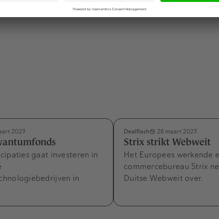
Dealflash
art 2023
28 maart 2023
wantumfonds
Strix strikt Webweit
ipaties gaat investeren in
Het Europees werkende 
e
commercebureau Strix ne
hnologiebedrijven in
Duitse Webweit over.