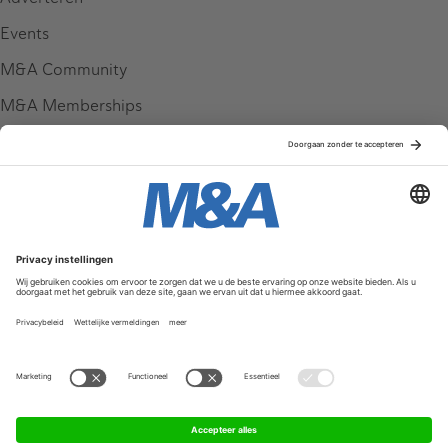
Events
M&A Community
M&A Memberships
League Tables
M&A Magazine
Partners
Service & Contact
Contact
FAQ
Werken bij ons
Privacy Policy
Algemene Voorwaarden